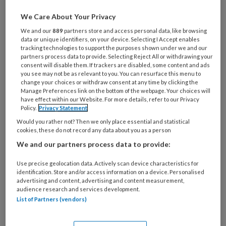
Al een account of abonnement?
Log dan in
We Care About Your Privacy
We and our
889
partners store and access personal data, like browsing
Wat
data or unique identifiers, on your device. Selecting I Accept enables
is
tracking technologies to support the purposes shown under we and our
je
partners process data to provide. Selecting Reject All or withdrawing your
consent will disable them. If trackers are disabled, some content and ads
e-
Kies
you see may not be as relevant to you. You can resurface this menu to
mailadres?
change your choices or withdraw consent at any time by clicking the
je
*
*
Manage Preferences link on the bottom of the webpage. Your choices will
wachtwoord*
*
have effect within our Website. For more details, refer to our Privacy
Policy.
Privacy Statement
Kies
Would you rather not? Then we only place essential and statistical
je
cookies, these do not record any data about you as a person
functie
*
We and our partners process data to provide:
Bij
welke
Use precise geolocation data. Actively scan device characteristics for
identification. Store and/or access information on a device. Personalised
organisatie
advertising and content, advertising and content measurement,
werk
audience research and services development.
Untitled
Ontvang 2x per week de
je?
List of Partners (vendors)
KinderopvangTotaal nieuwsbrief