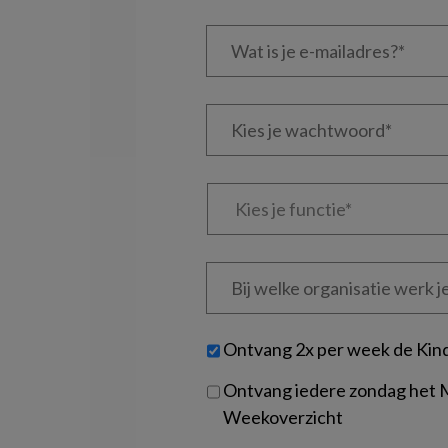
Wat
is
je
e-
Kies
mailadres?
je
*
*
wachtwoord*
*
Kies
je
functie
*
Bij
welke
organisatie
werk
Untitled
Ontvang 2x per week de Kin
je?
Ontvang iedere zondag het
Weekoverzicht