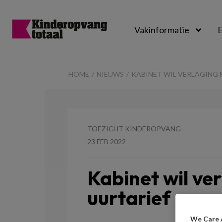
Vakinformatie
E
Kinderopvangtot
HOME
NIEUWS
KABINET WIL VERLAGING
TOEZICHT KINDEROPVANG
23 FEB 2022
Kabinet wil ve
uurtarief voo
We Care 