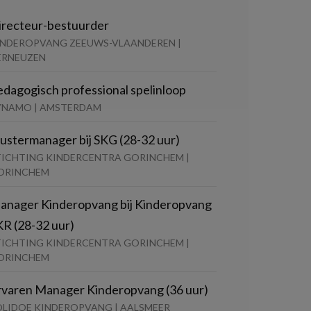
irecteur-bestuurder
INDEROPVANG ZEEUWS-VLAANDEREN |
ERNEUZEN
edagogisch professional spelinloop
YNAMO | AMSTERDAM
lustermanager bij SKG (28-32 uur)
TICHTING KINDERCENTRA GORINCHEM |
ORINCHEM
anager Kinderopvang bij Kinderopvang
KR (28-32 uur)
TICHTING KINDERCENTRA GORINCHEM |
ORINCHEM
rvaren Manager Kinderopvang (36 uur)
OLIDOE KINDEROPVANG | AALSMEER