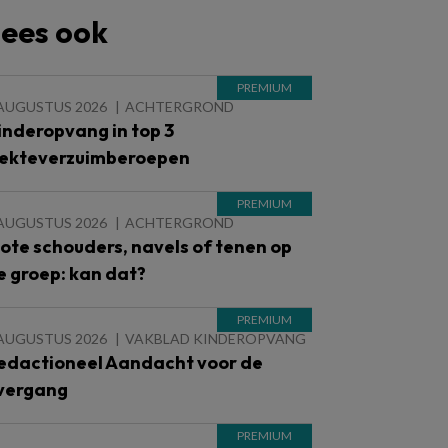
ees ook
 AUGUSTUS 2026
ACHTERGROND
inderopvang in top 3
iekteverzuimberoepen
 AUGUSTUS 2026
ACHTERGROND
lote schouders, navels of tenen op
e groep: kan dat?
 AUGUSTUS 2026
VAKBLAD KINDEROPVANG
edactioneel Aandacht voor de
vergang