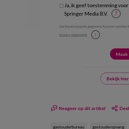
Ja, ik geef toestemming voor
Springer Media B.V.
?
Uw bovenstaande gegevens kunnen worden t
privacy statement
.
?
Bekijk hi
Reageer op dit artikel
Deel
gastouderbureau
gastouderopvang