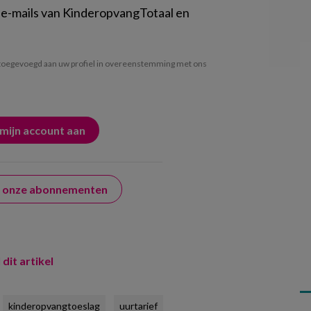
 e-mails van KinderopvangTotaal en
oegevoegd aan uw profiel in overeenstemming met ons
er onze abonnementen
 dit artikel
kinderopvangtoeslag
uurtarief