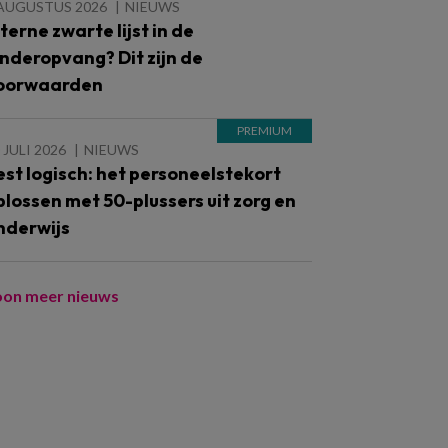
 AUGUSTUS 2026
NIEUWS
nterne zwarte lijst in de
inderopvang? Dit zijn de
oorwaarden
 JULI 2026
NIEUWS
est logisch: het personeelstekort
plossen met 50-plussers uit zorg en
nderwijs
oon meer nieuws