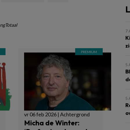
L
ngTotaal
7
K
z
5
B
d
5
R
o
vr 06 feb 2026 | Achtergrond
Micha de Winter: