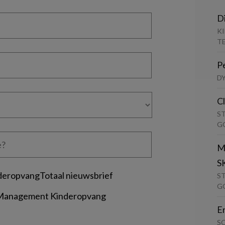
D
K
T
P
D
C
S
G
M
S
deropvangTotaal nieuwsbrief
S
G
 Management Kinderopvang
E
S