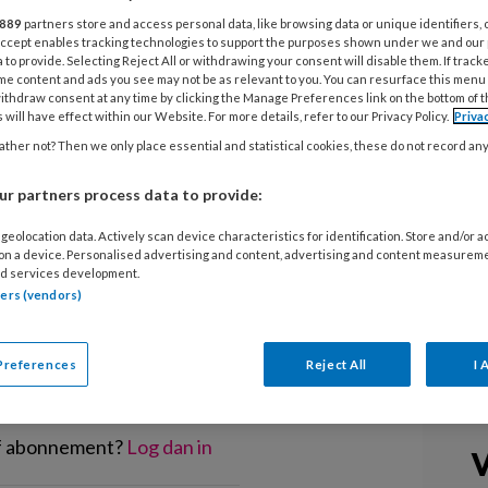
voorgenomen besluit gepubliceerd
889
partners store and access personal data, like browsing data or unique identifiers, 
ij onder meer de intensivering van
 Accept enables tracking technologies to support the purposes shown under we and our
 to provide. Selecting Reject All or withdrawing your consent will disable them. If track
 gastouderopvang willen financieren.
me content and ads you see may not be as relevant to you. You can resurface this menu
ithdraw consent at any time by clicking the Manage Preferences link on the bottom of 
 uurtarief voor de gastouderopvang
 will have effect within our Website. For more details, refer to our Privacy Policy.
Priva
ther not? Then we only place essential and statistical cookies, these do not record an
r partners process data to provide:
geolocation data. Actively scan device characteristics for identification. Store and/or 
 on a device. Personalised advertising and content, advertising and content measurem
d services development.
EGISTREREN
tners (vendors)
t artikel lezen?
Preferences
Reject All
I 
en lees 2 artikelen gratis per maand
of abonnement?
Log dan in
V