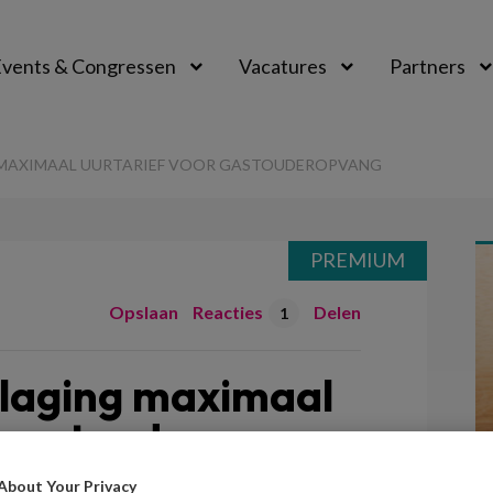
vents & Congressen
Vacatures
Partners
aal
 MAXIMAAL UURTARIEF VOOR GASTOUDEROPVANG
PREMIUM
Opslaan
Reacties
Delen
1
rlaging maximaal
r gastouderopvang
About Your Privacy