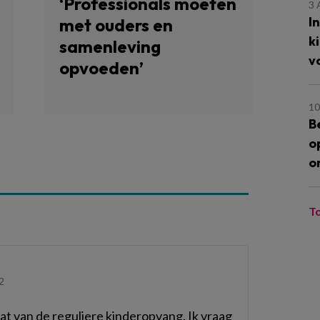
‘Professionals moeten
3
I
met ouders en
k
samenleving
v
opvoeden’
10
B
o
o
T
2
t dat van de reguliere kinderopvang. Ik vraag