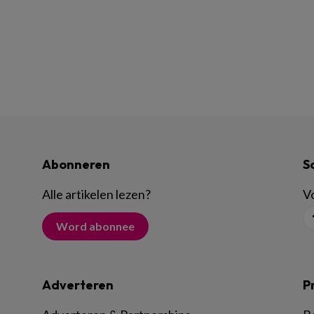
Abonneren
S
Alle artikelen lezen
?
Vo
Word abonnee
Adverteren
P