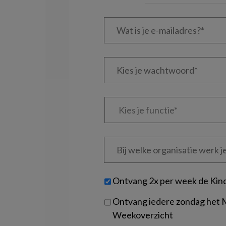
Wat
is
je
e-
Kies
mailadres?
je
*
*
wachtwoord*
*
Kies
je
functie
*
Bij
welke
organisatie
werk
Untitled
Ontvang 2x per week de Kin
je?
Ontvang iedere zondag het
Weekoverzicht