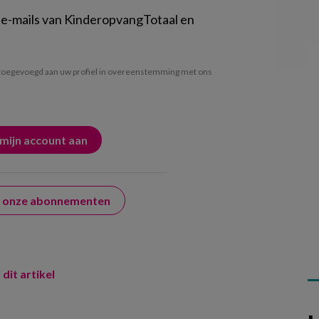
 e-mails van KinderopvangTotaal en
oegevoegd aan uw profiel in overeenstemming met ons
er onze abonnementen
 dit artikel