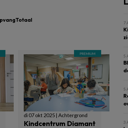
L
opvangTotaal
7
K
z
5
B
d
5
R
o
di 07 okt 2025 | Achtergrond
Kindcentrum Diamant
3