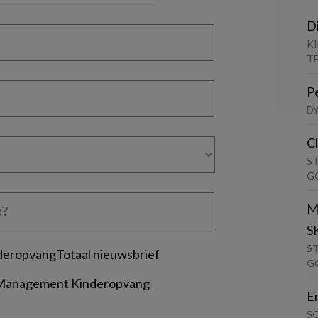
D
K
T
P
D
C
S
G
M
S
S
deropvangTotaal nieuwsbrief
G
 Management Kinderopvang
E
S