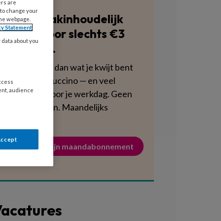
ers are
 to change your
Blijf vakinhoudelijk
the webpage.
cy Statement
scherp voor slechts €3
y data about you
per week.
Dat is minder dan wat je kwijt bent
aan een cappuccino — en veel
access
ent, audience
voedzamer voor je werkdag. Geen
verplichtingen. Maandelijks
opzegbaar.
Accept
Activeer mijn maandabonnement
acatures