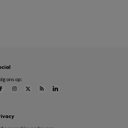
ocial
lg ons op:
rivacy