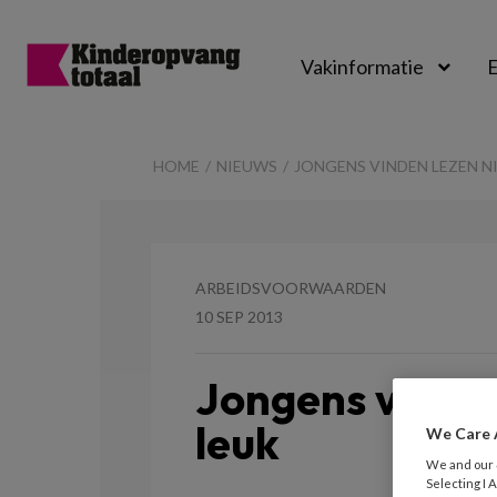
Vakinformatie
E
Kinderopvangtot
HOME
NIEUWS
JONGENS VINDEN LEZEN N
ARBEIDSVOORWAARDEN
10 SEP 2013
Jongens vinden
leuk
We Care 
We and our
Selecting I