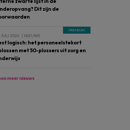
nterne zwarte lijst in de
inderopvang? Dit zijn de
oorwaarden
 JULI 2026
NIEUWS
est logisch: het personeelstekort
plossen met 50-plussers uit zorg en
nderwijs
oon meer nieuws