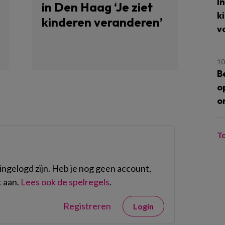
I
in Den Haag ‘Je ziet
k
kinderen veranderen’
v
10
B
o
o
T
ngelogd zijn. Heb je nog geen account,
 aan.
Lees ook de spelregels
.
Registreren
Login