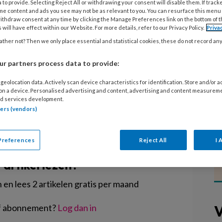
 to provide. Selecting Reject All or withdrawing your consent will disable them. If track
sjes, en ze vinden lezen ook niet zo
me content and ads you see may not be as relevant to you. You can resurface this menu
vaak in de bibliotheek. Dat blijkt uit
ithdraw consent at any time by clicking the Manage Preferences link on the bottom of 
 will have effect within our Website. For more details, refer to our Privacy Policy.
Priva
ag van ruim 30.000
ther not? Then we only place essential and statistical cookies, these do not record an
meedoen aan het meetsysteem Monitor
resultaten zijn dinsdag
r partners process data to provide:
geolocation data. Actively scan device characteristics for identification. Store and/or 
 on a device. Personalised advertising and content, advertising and content measurem
d services development.
tners (vendors)
EGISTREREN
Preferences
Reject All
I 
t artikel lezen?
en lees 2 artikelen gratis per maand
V
of abonnement?
Log dan in