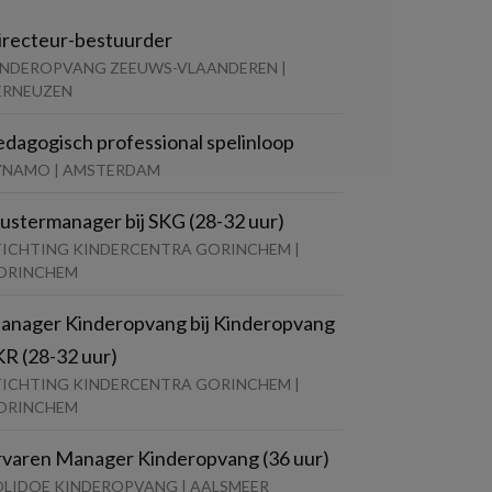
irecteur-bestuurder
INDEROPVANG ZEEUWS-VLAANDEREN |
ERNEUZEN
edagogisch professional spelinloop
YNAMO | AMSTERDAM
lustermanager bij SKG (28-32 uur)
TICHTING KINDERCENTRA GORINCHEM |
ORINCHEM
anager Kinderopvang bij Kinderopvang
KR (28-32 uur)
TICHTING KINDERCENTRA GORINCHEM |
ORINCHEM
rvaren Manager Kinderopvang (36 uur)
OLIDOE KINDEROPVANG | AALSMEER