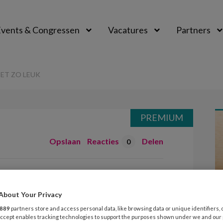
vents & Congressen
Vacatures
Partners
aal
IET ZO LEUK
PREMIUM
Opslaan
Reacties
Delen
0
 lezen niet zo
About Your Privacy
889
partners store and access personal data, like browsing data or unique identifiers, 
 Accept enables tracking technologies to support the purposes shown under we and our