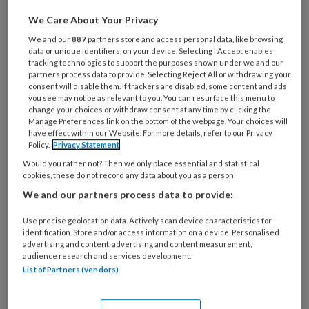
Wat
We Care About Your Privacy
is
We and our
887
partners store and access personal data, like browsing
je
data or unique identifiers, on your device. Selecting I Accept enables
tracking technologies to support the purposes shown under we and our
e-
Kies
partners process data to provide. Selecting Reject All or withdrawing your
mailadres?
consent will disable them. If trackers are disabled, some content and ads
je
*
*
you see may not be as relevant to you. You can resurface this menu to
wachtwoord*
*
change your choices or withdraw consent at any time by clicking the
Manage Preferences link on the bottom of the webpage. Your choices will
Kies
have effect within our Website. For more details, refer to our Privacy
je
Policy.
Privacy Statement
functie
*
Would you rather not? Then we only place essential and statistical
cookies, these do not record any data about you as a person
Bij
We and our partners process data to provide:
welke
organisatie
Use precise geolocation data. Actively scan device characteristics for
werk
identification. Store and/or access information on a device. Personalised
Untitled
Ontvang 2x per week de
advertising and content, advertising and content measurement,
je?
audience research and services development.
KinderopvangTotaal nieuwsbrief
List of Partners (vendors)
Ontvang iedere zondag het