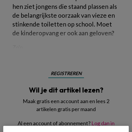
hen ziet jongens die staand plassen als
de belangrijkste oorzaak van vieze en
stinkende toiletten op school. Moet
de kinderopvang er ook aan geloven?
Zo’n
REGISTREREN
Wil je dit artikel lezen?
Maak gratis een account aan en lees 2
artikelen gratis per maand
Al een account of abonnement?
Log dan in