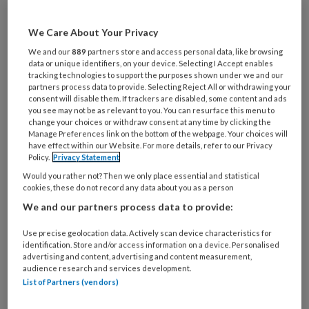
artikelen gratis per maand
We Care About Your Privacy
Al een account of abonnement?
Log dan in
We and our
889
partners store and access personal data, like browsing
data or unique identifiers, on your device. Selecting I Accept enables
tracking technologies to support the purposes shown under we and our
Wat
partners process data to provide. Selecting Reject All or withdrawing your
consent will disable them. If trackers are disabled, some content and ads
is
you see may not be as relevant to you. You can resurface this menu to
je
change your choices or withdraw consent at any time by clicking the
e-
Manage Preferences link on the bottom of the webpage. Your choices will
Kies
have effect within our Website. For more details, refer to our Privacy
mailadres?
je
Policy.
Privacy Statement
*
*
wachtwoord*
*
Would you rather not? Then we only place essential and statistical
cookies, these do not record any data about you as a person
Kies
We and our partners process data to provide:
je
functie
*
Use precise geolocation data. Actively scan device characteristics for
identification. Store and/or access information on a device. Personalised
Bij
advertising and content, advertising and content measurement,
welke
audience research and services development.
organisatie
List of Partners (vendors)
werk
Untitled