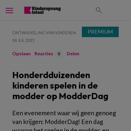
PREMIUM
ONTWIKKELING VAN KINDEREN
04 JUL 2022
Opslaan
Reacties
Delen
0
Honderdduizenden
kinderen spelen in de
modder op ModderDag
Een evenement waar wij geen genoeg
van krijgen: ModderDag! Een dag
waarop het spelen in de modder, en