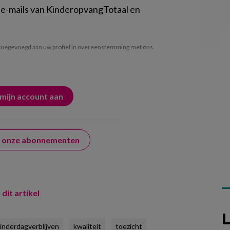
 e-mails van KinderopvangTotaal en
oegevoegd aan uw profiel in overeenstemming met ons
er onze abonnementen
 dit artikel
L
inderdagverblijven
kwaliteit
toezicht