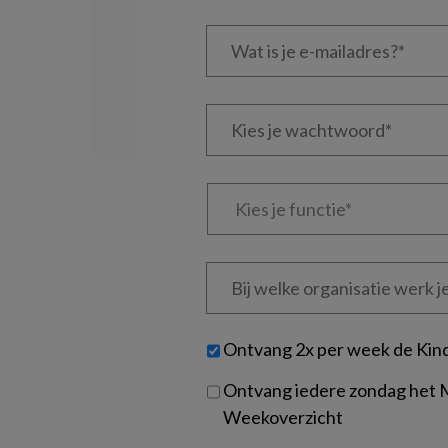
Wat
is
je
e-
Kies
mailadres?
je
*
*
wachtwoord*
*
Kies
je
functie
*
Bij
welke
organisatie
werk
Untitled
Ontvang 2x per week de Kin
je?
Ontvang iedere zondag het
Weekoverzicht