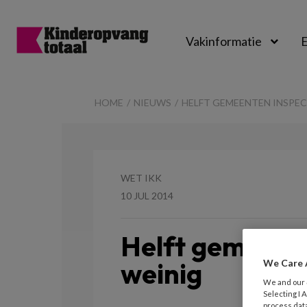
Vakinformatie
E
Kinderopvangtot
HOME
NIEUWS
HELFT GEMEENTEN INSPEC
WET IKK
10 JUL 2014
Helft gemeente
weinig
We Care 
We and our
Selecting I
process data