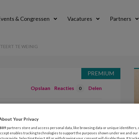
vents & Congressen
Vacatures
Partners
aal
TEERT TE WEINIG
PREMIUM
Opslaan
Reacties
Delen
0
n inspecteert te
About Your Privacy
889
partners store and access personal data, like browsing data or unique identifiers, 
 Accept enables tracking technologies to support the purposes shown under we and our
 to provide. Selecting Reject All or withdrawing your consent will disable them. If track