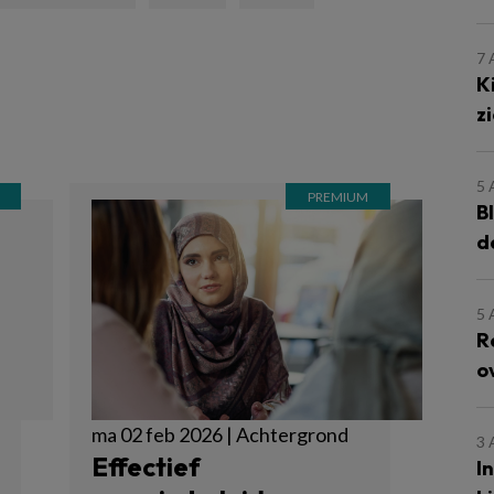
7
K
z
5
B
d
5
R
o
ma 02 feb 2026 | Achtergrond
3
Effectief
I