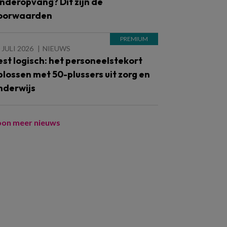
inderopvang? Dit zijn de
oorwaarden
 JULI 2026
NIEUWS
est logisch: het personeelstekort
plossen met 50-plussers uit zorg en
nderwijs
oon meer nieuws