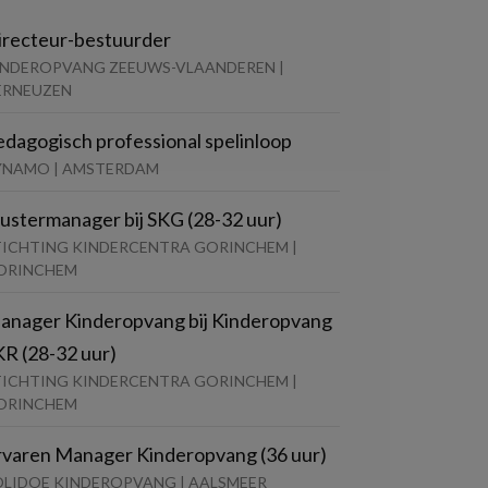
irecteur-bestuurder
INDEROPVANG ZEEUWS-VLAANDEREN |
ERNEUZEN
edagogisch professional spelinloop
YNAMO | AMSTERDAM
lustermanager bij SKG (28-32 uur)
TICHTING KINDERCENTRA GORINCHEM |
ORINCHEM
anager Kinderopvang bij Kinderopvang
KR (28-32 uur)
TICHTING KINDERCENTRA GORINCHEM |
ORINCHEM
rvaren Manager Kinderopvang (36 uur)
OLIDOE KINDEROPVANG | AALSMEER