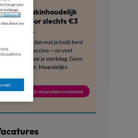
 to change your
Blijf vakinhoudelijk
the webpage.
cy Statement
scherp voor slechts €3
y data about you
per week.
Dat is minder dan wat je kwijt bent
aan een cappuccino — en veel
access
ent, audience
voedzamer voor je werkdag. Geen
verplichtingen. Maandelijks
opzegbaar.
Accept
Activeer mijn maandabonnement
acatures