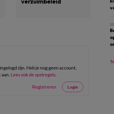
verzuimbeleid
k
v
10
B
o
o
T
ngelogd zijn. Heb je nog geen account,
 aan.
Lees ook de spelregels
.
Registreren
Login