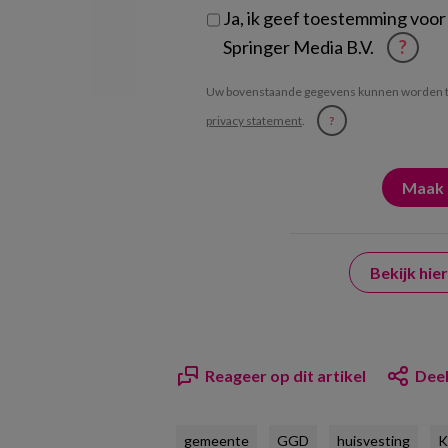
Ja, ik geef toestemming voor
Springer Media B.V.
?
Uw bovenstaande gegevens kunnen worden t
privacy statement
.
?
Bekijk hi
Reageer op dit artikel
Deel
gemeente
GGD
huisvesting
K