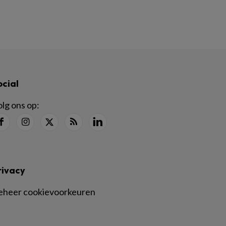
ocial
lg ons op:
rivacy
eheer cookievoorkeuren