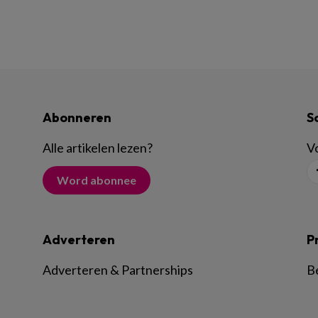
Abonneren
S
Alle artikelen lezen
?
Vo
Word abonnee
Adverteren
P
Adverteren & Partnerships
B