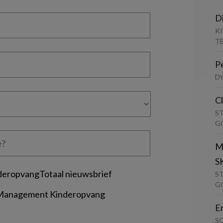
D
K
T
P
D
C
S
G
M
S
deropvangTotaal nieuwsbrief
S
G
 Management Kinderopvang
E
S