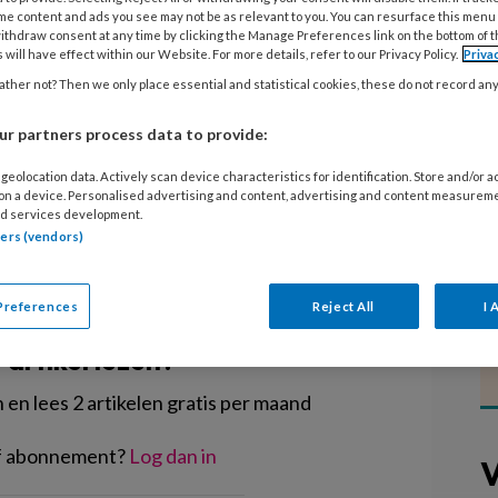
caties minimaal één keer
me content and ads you see may not be as relevant to you. You can resurface this menu
ithdraw consent at any time by clicking the Manage Preferences link on the bottom of 
at bij 7,3 procent van de locaties niet
 will have effect within our Website. For more details, refer to our Privacy Policy.
Priva
n de gemeenten in Nederland. Dit
ther not? Then we only place essential and statistical cookies, these do not record an
 Uitvoering Onderwijs (DUO) die 328
r partners process data to provide:
 verzameld.
geolocation data. Actively scan device characteristics for identification. Store and/or 
 on a device. Personalised advertising and content, advertising and content measurem
d services development.
tners (vendors)
EGISTREREN
Preferences
Reject All
I 
t artikel lezen?
en lees 2 artikelen gratis per maand
of abonnement?
Log dan in
V