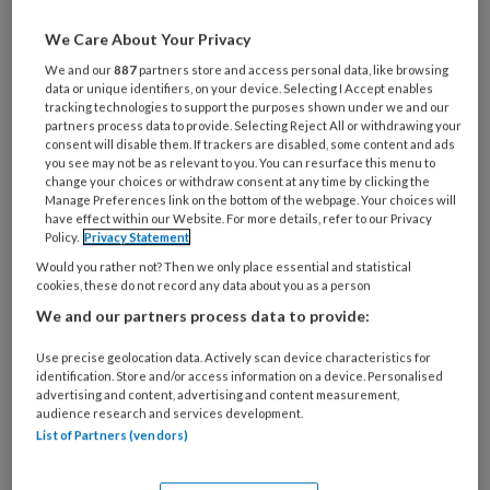
Wat
We Care About Your Privacy
is
We and our
887
partners store and access personal data, like browsing
je
data or unique identifiers, on your device. Selecting I Accept enables
e-
tracking technologies to support the purposes shown under we and our
Kies
partners process data to provide. Selecting Reject All or withdrawing your
mailadres?
je
consent will disable them. If trackers are disabled, some content and ads
*
*
you see may not be as relevant to you. You can resurface this menu to
wachtwoord*
*
change your choices or withdraw consent at any time by clicking the
Manage Preferences link on the bottom of the webpage. Your choices will
Kies
have effect within our Website. For more details, refer to our Privacy
je
Policy.
Privacy Statement
functie
*
Would you rather not? Then we only place essential and statistical
cookies, these do not record any data about you as a person
Bij
We and our partners process data to provide:
welke
organisatie
Use precise geolocation data. Actively scan device characteristics for
werk
identification. Store and/or access information on a device. Personalised
Untitled
Ontvang 2x per week de
je?
advertising and content, advertising and content measurement,
audience research and services development.
KinderopvangTotaal nieuwsbrief
List of Partners (vendors)
Ontvang iedere zondag het