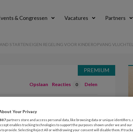
vents & Congressen
Vacatures
Partners
aal
ND STARTEN EIGEN REGELING VOOR KINDEROPVANG VLUCHTE
PREMIUM
Opslaan
Reacties
Delen
0
ord-Holland
About Your Privacy
regeling voor
887
partners store and access personal data, like browsing data or unique identifiers, 
 Accept enables tracking technologies to support the purposes shown under we and our
vluchtelingen
 to provide. Selecting Reject All or withdrawing your consent will disable them. If track