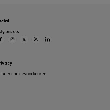
ocial
lg ons op:
rivacy
eheer cookievoorkeuren