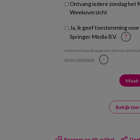
Ontvang iedere zondag het
Weekoverzicht
Ja, ik geef toestemming voor
Springer Media B.V.
?
Uw bovenstaande gegevens kunnen worden t
privacy statement
.
?
Bekijk hi
Reageer op dit artikel
Deel