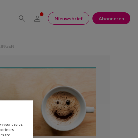
Nieuwsbrief
Abonneren
LINGEN
on your device.
 partners
ers are