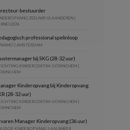
irecteur-bestuurder
INDEROPVANG ZEEUWS-VLAANDEREN |
ERNEUZEN
edagogisch professional spelinloop
YNAMO | AMSTERDAM
lustermanager bij SKG (28-32 uur)
TICHTING KINDERCENTRA GORINCHEM |
ORINCHEM
anager Kinderopvang bij Kinderopvang
KR (28-32 uur)
TICHTING KINDERCENTRA GORINCHEM |
ORINCHEM
rvaren Manager Kinderopvang (36 uur)
OLIDOE KINDEROPVANG | AALSMEER