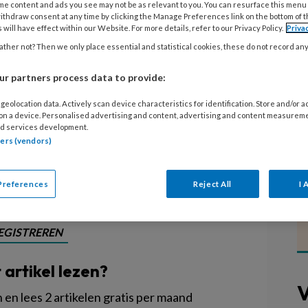
me content and ads you see may not be as relevant to you. You can resurface this menu
ithdraw consent at any time by clicking the Manage Preferences link on the bottom of 
 will have effect within our Website. For more details, refer to our Privacy Policy.
Priva
rd-Holland (Texel, Den Helder,
ther not? Then we only place essential and statistical cookies, these do not record an
jn gestart met een tijdelijke regeling
raïense vluchtelingen. Daarmee
r partners process data to provide:
eve route, ‘omdat het binnen het
geolocation data. Actively scan device characteristics for identification. Store and/or 
 is kinderopvang voor deze kinderen
 on a device. Personalised advertising and content, advertising and content measurem
d services development.
n’.
tners (vendors)
Preferences
Reject All
I 
EGISTREREN
t artikel lezen?
V
en lees 2 artikelen gratis per maand