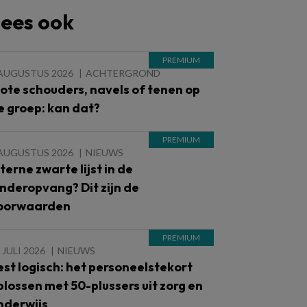
ees ook
 AUGUSTUS 2026
ACHTERGROND
lote schouders, navels of tenen op
e groep: kan dat?
 AUGUSTUS 2026
NIEUWS
nterne zwarte lijst in de
inderopvang? Dit zijn de
oorwaarden
 JULI 2026
NIEUWS
est logisch: het personeelstekort
plossen met 50-plussers uit zorg en
nderwijs