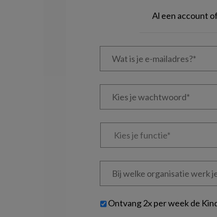
Al een account 
Wat
is
je
e-
Kies
mailadres?
je
*
*
wachtwoord*
*
Kies
je
functie
*
Bij
welke
organisatie
werk
Untitled
Ontvang 2x per week de Kin
je?