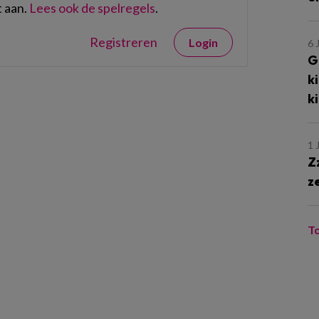
 aan.
Lees ook de spelregels
.
Registreren
Login
6 
G
k
k
1 
Z
z
T