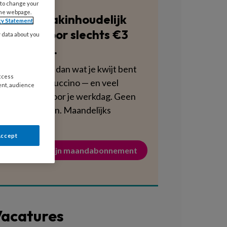
 to change your
the webpage.
Blijf vakinhoudelijk
cy Statement
scherp voor slechts €3
y data about you
per week.
Dat is minder dan wat je kwijt bent
access
aan een cappuccino — en veel
ent, audience
voedzamer voor je werkdag. Geen
verplichtingen. Maandelijks
opzegbaar.
Accept
Activeer mijn maandabonnement
acatures