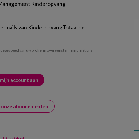
 Management Kinderopvang
 e-mails van KinderopvangTotaal en
oegevoegd aan uw profiel in overeenstemming met ons
er onze abonnementen
 dit artikel