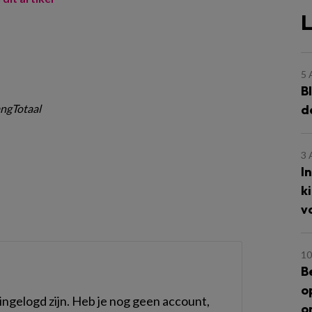
L
5
B
d
ngTotaal
3
I
k
v
10
B
o
ngelogd zijn. Heb je nog geen account,
o