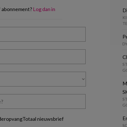
of abonnement?
Log dan in
D
K
T
P
D
C
S
G
M
S
S
G
E
deropvangTotaal nieuwsbrief
S