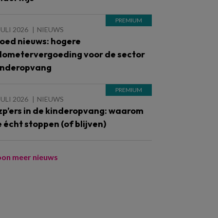
JULI 2026
NIEUWS
oed nieuws: hogere
ilometervergoeding voor de sector
inderopvang
JULI 2026
NIEUWS
zp’ers in de kinderopvang: waarom
e écht stoppen (of blijven)
oon meer nieuws