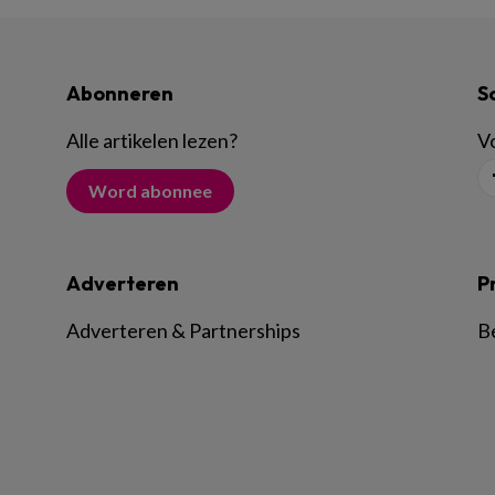
Abonneren
S
Alle artikelen lezen
?
Vo
Word abonnee
Adverteren
P
Adverteren & Partnerships
B