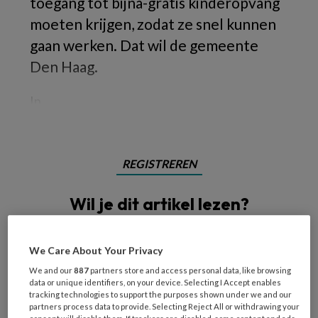
toegang tot bijna-gratis kinderopvang
moeten krijgen, zodat ze snel kunnen
gaan werken. Dat wil de gemeente
Den Haag.
In
REGISTREREN
Wil je dit artikel lezen?
Maak gratis een account aan en lees 2
artikelen gratis per maand
We Care About Your Privacy
We and our
887
partners store and access personal data, like browsing
Al een account of abonnement?
Log dan in
data or unique identifiers, on your device. Selecting I Accept enables
tracking technologies to support the purposes shown under we and our
partners process data to provide. Selecting Reject All or withdrawing your