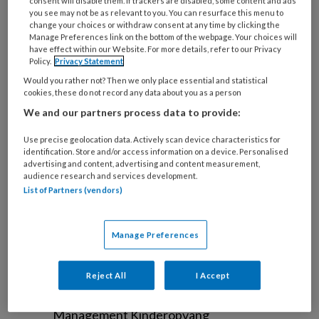
consent will disable them. If trackers are disabled, some content and ads
Wat
you see may not be as relevant to you. You can resurface this menu to
is
change your choices or withdraw consent at any time by clicking the
Manage Preferences link on the bottom of the webpage. Your choices will
je
have effect within our Website. For more details, refer to our Privacy
e-
Policy.
Privacy Statement
Kies
mailadres?
je
Would you rather not? Then we only place essential and statistical
*
*
cookies, these do not record any data about you as a person
wachtwoord*
*
We and our partners process data to provide:
Kies
je
Use precise geolocation data. Actively scan device characteristics for
identification. Store and/or access information on a device. Personalised
functie
*
advertising and content, advertising and content measurement,
audience research and services development.
Bij
List of Partners (vendors)
welke
organisatie
werk
Untitled
Manage Preferences
Ontvang 2x per week de
je?
KinderopvangTotaal nieuwsbrief
Reject All
I Accept
Ontvang iedere zondag het
Management Kinderopvang