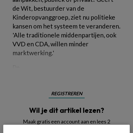
de Wit, bestuurder van de
Kinderopvanggroep, ziet nu politieke
kansen om het systeem te veranderen.
'Alle traditionele middenpartijen, ook
VVD en CDA, willen minder
marktwerking.'
De
REGISTREREN
Wil je dit artikel lezen?
Maak gratis een account aan en lees 2
artikelen gratis per maand