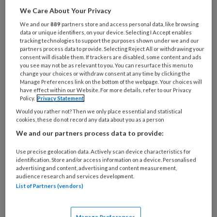
We Care About Your Privacy
Al een account of abonnement?
Log dan in
We and our
889
partners store and access personal data, like browsing
data or unique identifiers, on your device. Selecting I Accept enables
tracking technologies to support the purposes shown under we and our
Wat
partners process data to provide. Selecting Reject All or withdrawing your
is
consent will disable them. If trackers are disabled, some content and ads
you see may not be as relevant to you. You can resurface this menu to
je
change your choices or withdraw consent at any time by clicking the
e-
Manage Preferences link on the bottom of the webpage. Your choices will
Kies
mailadres?
have effect within our Website. For more details, refer to our Privacy
je
Policy.
Privacy Statement
*
*
wachtwoord*
*
Would you rather not? Then we only place essential and statistical
cookies, these do not record any data about you as a person
Kies
We and our partners process data to provide:
je
functie
*
Use precise geolocation data. Actively scan device characteristics for
identification. Store and/or access information on a device. Personalised
Bij
advertising and content, advertising and content measurement,
welke
audience research and services development.
organisatie
List of Partners (vendors)
werk
Untitled
Ontvang 2x per week de
je?
Manage Preferences