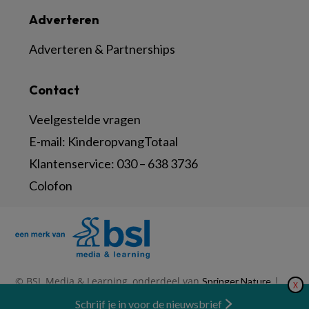
Adverteren
Adverteren & Partnerships
Contact
Veelgestelde vragen
E-mail:
KinderopvangTotaal
Klantenservice:
030 – 638 3736
Colofon
© BSL Media & Learning, onderdeel van
|
Springer Nature
X
|
|
Privacy Statement
Disclaimer
Voorwaarden
Nieuwsbrief
Schrijf je in voor de nieuwsbrief
Abonneren