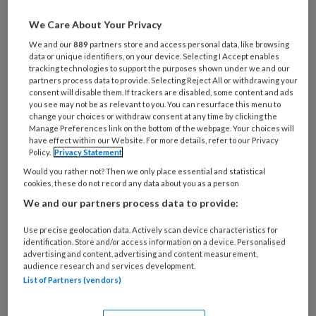
artikelen gratis per maand
We Care About Your Privacy
Al een account of abonnement?
Log dan in
We and our
889
partners store and access personal data, like browsing
data or unique identifiers, on your device. Selecting I Accept enables
tracking technologies to support the purposes shown under we and our
partners process data to provide. Selecting Reject All or withdrawing your
Wat
consent will disable them. If trackers are disabled, some content and ads
is
you see may not be as relevant to you. You can resurface this menu to
change your choices or withdraw consent at any time by clicking the
je
Manage Preferences link on the bottom of the webpage. Your choices will
e-
have effect within our Website. For more details, refer to our Privacy
Kies
mailadres?
Policy.
Privacy Statement
je
*
*
Would you rather not? Then we only place essential and statistical
wachtwoord*
*
cookies, these do not record any data about you as a person
Kies
We and our partners process data to provide:
je
Use precise geolocation data. Actively scan device characteristics for
functie
*
identification. Store and/or access information on a device. Personalised
advertising and content, advertising and content measurement,
Bij
audience research and services development.
welke
List of Partners (vendors)
organisatie
werk
Untitled