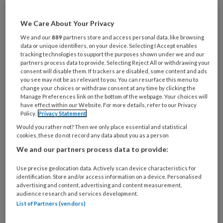
Maak gratis een account aan en lees 2
artikelen gratis per maand
We Care About Your Privacy
We and our
889
partners store and access personal data, like browsing
data or unique identifiers, on your device. Selecting I Accept enables
Al een account of abonnement?
Log dan in
tracking technologies to support the purposes shown under we and our
partners process data to provide. Selecting Reject All or withdrawing your
consent will disable them. If trackers are disabled, some content and ads
Wat
you see may not be as relevant to you. You can resurface this menu to
is
change your choices or withdraw consent at any time by clicking the
Manage Preferences link on the bottom of the webpage. Your choices will
je
have effect within our Website. For more details, refer to our Privacy
e-
Policy.
Privacy Statement
Kies
mailadres?
Would you rather not? Then we only place essential and statistical
je
*
*
cookies, these do not record any data about you as a person
wachtwoord*
*
We and our partners process data to provide:
Kies
je
Use precise geolocation data. Actively scan device characteristics for
identification. Store and/or access information on a device. Personalised
functie
*
advertising and content, advertising and content measurement,
audience research and services development.
Bij
List of Partners (vendors)
welke
organisatie