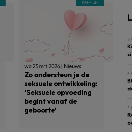
L
7
K
z
wo 25 mrt 2026 | Nieuws
Zo ondersteun je de
5
B
seksuele ontwikkeling:
d
‘Seksuele opvoeding
begint vanaf de
5
geboorte’
R
o