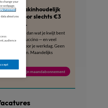
 to change your
the webpage.
Blijf vakinhoudelijk
cy Statement
scherp voor slechts €3
y data about you
per week.
Dat is minder dan wat je kwijt bent
access
aan een cappuccino — en veel
ent, audience
voedzamer voor je werkdag. Geen
verplichtingen. Maandelijks
opzegbaar.
Accept
Activeer mijn maandabonnement
acatures