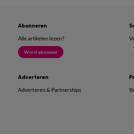
Abonneren
S
Alle artikelen lezen
?
Vo
Word abonnee
Adverteren
P
Adverteren & Partnerships
B