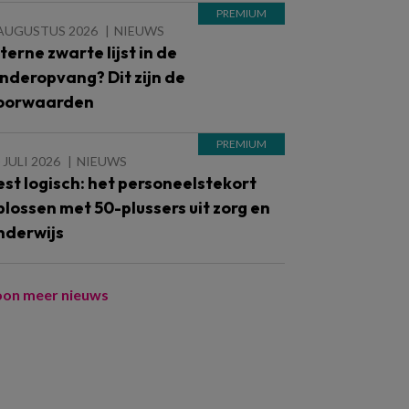
 AUGUSTUS 2026
NIEUWS
nterne zwarte lijst in de
inderopvang? Dit zijn de
oorwaarden
 JULI 2026
NIEUWS
est logisch: het personeelstekort
plossen met 50-plussers uit zorg en
nderwijs
oon meer nieuws