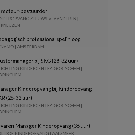
irecteur-bestuurder
INDEROPVANG ZEEUWS-VLAANDEREN |
ERNEUZEN
edagogisch professional spelinloop
YNAMO | AMSTERDAM
lustermanager bij SKG (28-32 uur)
TICHTING KINDERCENTRA GORINCHEM |
ORINCHEM
anager Kinderopvang bij Kinderopvang
KR (28-32 uur)
TICHTING KINDERCENTRA GORINCHEM |
ORINCHEM
rvaren Manager Kinderopvang (36 uur)
OLIDOE KINDEROPVANG | AALSMEER