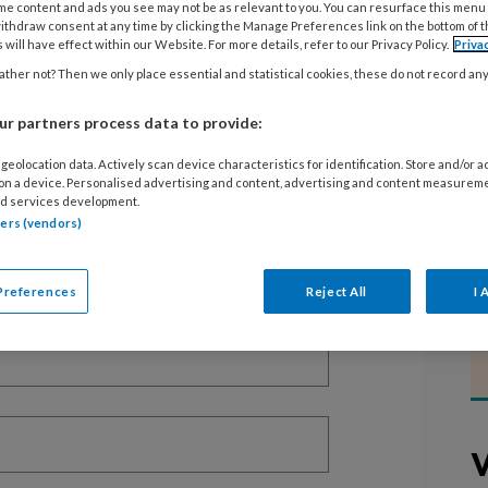
me content and ads you see may not be as relevant to you. You can resurface this menu
ithdraw consent at any time by clicking the Manage Preferences link on the bottom of 
 will have effect within our Website. For more details, refer to our Privacy Policy.
Priva
ther not? Then we only place essential and statistical cookies, these do not record an
EGISTREREN
r partners process data to provide:
t artikel lezen?
geolocation data. Actively scan device characteristics for identification. Store and/or 
 on a device. Personalised advertising and content, advertising and content measurem
d services development.
en lees 2 artikelen gratis per maand
tners (vendors)
of abonnement?
Log dan in
Preferences
Reject All
I 
V