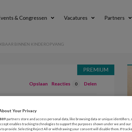
vents & Congressen
Vacatures
Partners
aal
EEKBAAR BINNEN KINDEROPVANG
PREMIUM
Opslaan
Reacties
Delen
0
k bespreekbaar
About Your Privacy
opvang
889
partners store and access personal data, like browsing data or unique identifiers, 
 Accept enables tracking technologies to support the purposes shown under we and our
 to provide. Selecting Reject All or withdrawing your consent will disable them. If track