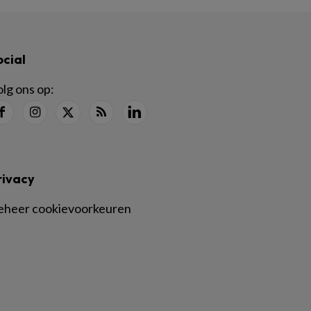
ocial
lg ons op:
rivacy
eheer cookievoorkeuren