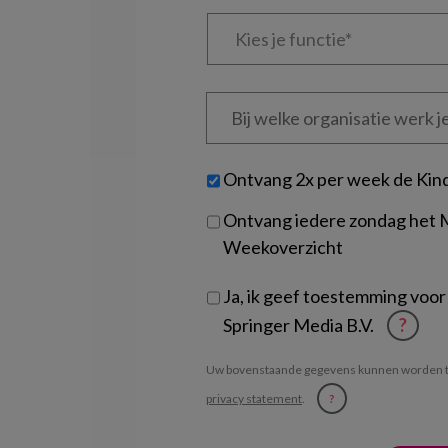
Kies
je
functie
*
Bij
welke
organisatie
werk
Untitled
Ontvang 2x per week de Kin
je?
Ontvang iedere zondag het
Weekoverzicht
Ja, ik geef toestemming voor
Springer Media B.V.
?
Uw bovenstaande gegevens kunnen worden t
privacy statement
.
?