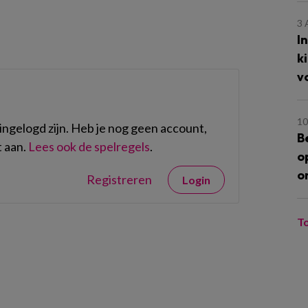
3
I
k
v
10
ngelogd zijn. Heb je nog geen account,
B
 aan.
Lees ook de spelregels
.
o
o
Registreren
Login
T