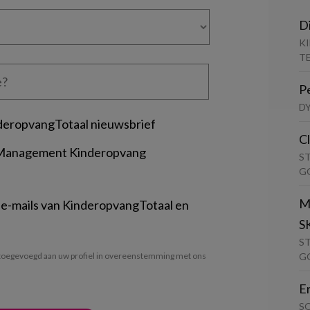
D
K
T
P
D
deropvangTotaal nieuwsbrief
C
 Management Kinderopvang
S
G
M
 e-mails van KinderopvangTotaal en
S
S
G
oegevoegd aan uw profiel in overeenstemming met ons
E
S