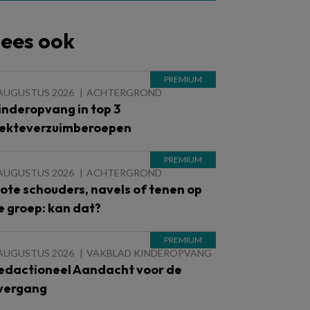
ees ook
 AUGUSTUS 2026
ACHTERGROND
inderopvang in top 3
iekteverzuimberoepen
 AUGUSTUS 2026
ACHTERGROND
lote schouders, navels of tenen op
e groep: kan dat?
 AUGUSTUS 2026
VAKBLAD KINDEROPVANG
edactioneel Aandacht voor de
vergang