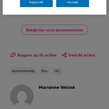
Reject All
I Accept
Bekijk hier onze abonnementen
Reageer op dit artikel
Deel dit artikel
basisonderwijs
Bso
IKC
Marianne Velsink