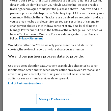
We and our
889
partners store and access personal data, like browsing
organisatie
data or unique identifiers, on your device. Selecting I Accept enables
tracking technologies to support the purposes shown under we and our
werk
Untitled
partners process data to provide. Selecting Reject All or withdrawing your
Ontvang 2x per week de
je?
consent will disable them. If trackers are disabled, some content and ads
KinderopvangTotaal nieuwsbrief
you see may not be as relevant to you. You can resurface this menu to
change your choices or withdraw consent at any time by clicking the
Manage Preferences link on the bottom of the webpage. Your choices will
Ontvang iedere zondag het
have effect within our Website. For more details, refer to our Privacy
Policy.
Privacy Statement
Management Kinderopvang
Would you rather not? Then we only place essential and statistical
Weekoverzicht
cookies, these do not record any data about you as a person
We and our partners process data to provide:
Ja, ik geef toestemming voor e-mails
van KinderopvangTotaal en
Use precise geolocation data. Actively scan device characteristics for
identification. Store and/or access information on a device. Personalised
Springer Media B.V.
?
advertising and content, advertising and content measurement,
audience research and services development.
List of Partners (vendors)
Uw bovenstaande gegevens kunnen worden toegevoegd aan
uw profiel in overeenstemming met ons
privacy statement
.
Manage Preferences
?