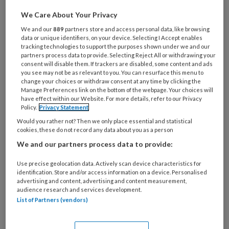
Al een account of abonnement?
Log dan in
We Care About Your Privacy
We and our
889
partners store and access personal data, like browsing
Wat
data or unique identifiers, on your device. Selecting I Accept enables
is
tracking technologies to support the purposes shown under we and our
je
partners process data to provide. Selecting Reject All or withdrawing your
consent will disable them. If trackers are disabled, some content and ads
e-
Kies
you see may not be as relevant to you. You can resurface this menu to
mailadres?
change your choices or withdraw consent at any time by clicking the
je
*
*
Manage Preferences link on the bottom of the webpage. Your choices will
wachtwoord*
*
have effect within our Website. For more details, refer to our Privacy
Policy.
Privacy Statement
Kies
Would you rather not? Then we only place essential and statistical
je
cookies, these do not record any data about you as a person
functie
*
We and our partners process data to provide:
Bij
welke
Use precise geolocation data. Actively scan device characteristics for
identification. Store and/or access information on a device. Personalised
organisatie
advertising and content, advertising and content measurement,
werk
audience research and services development.
Untitled
Ontvang 2x per week de
je?
List of Partners (vendors)
KinderopvangTotaal nieuwsbrief