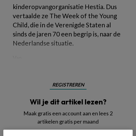
kinderopvangorganisatie Hestia. Dus
vertaalde ze The Week of the Young
Child, die in de Verenigde Staten al
sinds de jaren 70 een begrip is, naar de
Nederlandse situatie.
Van
REGISTREREN
Wil je dit artikel lezen?
Maak gratis een account aan en lees 2
artikelen gratis per maand