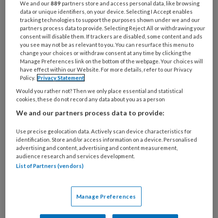
We and our
889
partners store and access personal data, like browsing
organisatie
data or unique identifiers, on your device. Selecting I Accept enables
werk
tracking technologies to support the purposes shown under we and our
Untitled
Ontvang 2x per week de
partners process data to provide. Selecting Reject All or withdrawing your
je?
consent will disable them. If trackers are disabled, some content and ads
KinderopvangTotaal nieuwsbrief
you see may not be as relevant to you. You can resurface this menu to
change your choices or withdraw consent at any time by clicking the
Manage Preferences link on the bottom of the webpage. Your choices will
Ontvang iedere zondag het
have effect within our Website. For more details, refer to our Privacy
Management Kinderopvang
Policy.
Privacy Statement
Weekoverzicht
Would you rather not? Then we only place essential and statistical
cookies, these do not record any data about you as a person
We and our partners process data to provide:
Ja, ik geef toestemming voor e-mails
van KinderopvangTotaal en
Use precise geolocation data. Actively scan device characteristics for
identification. Store and/or access information on a device. Personalised
Springer Media B.V.
?
advertising and content, advertising and content measurement,
audience research and services development.
List of Partners (vendors)
Uw bovenstaande gegevens kunnen worden toegevoegd aan
uw profiel in overeenstemming met ons
privacy statement
.
Manage Preferences
?