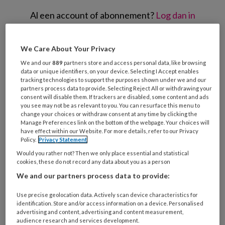
Al een account of abonnement?
Log dan in
Wat
We Care About Your Privacy
is
We and our
889
partners store and access personal data, like browsing
je
data or unique identifiers, on your device. Selecting I Accept enables
e-
tracking technologies to support the purposes shown under we and our
Kies
partners process data to provide. Selecting Reject All or withdrawing your
mailadres?
je
consent will disable them. If trackers are disabled, some content and ads
*
*
you see may not be as relevant to you. You can resurface this menu to
wachtwoord*
*
change your choices or withdraw consent at any time by clicking the
Manage Preferences link on the bottom of the webpage. Your choices will
Kies
have effect within our Website. For more details, refer to our Privacy
je
Policy.
Privacy Statement
functie
*
Would you rather not? Then we only place essential and statistical
cookies, these do not record any data about you as a person
Bij
We and our partners process data to provide:
welke
organisatie
Use precise geolocation data. Actively scan device characteristics for
werk
identification. Store and/or access information on a device. Personalised
Untitled
Ontvang 2x per week de
je?
advertising and content, advertising and content measurement,
audience research and services development.
KinderopvangTotaal nieuwsbrief