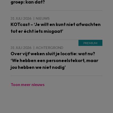
groep: kan dat?
31 JULI 2026
NIEUWS
KOTcast – ‘Je wilt en kunt niet afwachten
tot er écht iets misgaat’
31 JULI 2026
ACHTERGROND
Over vijf weken sluit je locatie: wat nu?
‘We hebben een personeelstekort, maar
jou hebben we niet nodig’
Toon meer nieuws