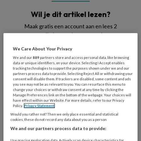
Wil je dit artikel lezen?
Maak gratis een account aan en lees 2
artikelen gratis per maand
We Care About Your Privacy
Al een account of abonnement?
Log dan in
We and our
889
partners store and access personal data, like browsing
data or unique identifiers, on your device. Selecting I Accept enables
Wat
tracking technologies to support the purposes shown under we and our
partners process data to provide. Selecting Reject All or withdrawing your
is
consent will disable them. If trackers are disabled, some content and ads
je
you see may not be as relevant to you. You can resurface this menu to
e-
change your choices or withdraw consent at any time by clicking the
Kies
Manage Preferences link on the bottom of the webpage. Your choices will
mailadres?
je
have effect within our Website. For more details, refer to our Privacy
*
*
Policy.
Privacy Statement
wachtwoord*
*
Would you rather not? Then we only place essential and statistical
Kies
cookies, these do not record any data about you as a person
je
We and our partners process data to provide:
functie
*
Use precise geolocation data. Actively scan device characteristics for