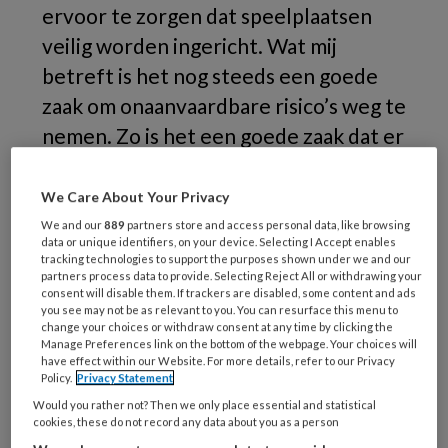
ervoor te zorgen dat speelplaatsen
veilig worden ingericht. Wat mij
betreft is het nog steeds een goede
zaak om onaanvaardbare risico’s weg te
nemen. Zo is het een goede zaak dat er
tegengas wordt gegeven om ons te
laten inzien dat we hierin niet moeten
We Care About Your Privacy
doorschieten; onze kinderen worden
We and our
889
partners store and access personal data, like browsing
data or unique identifiers, on your device. Selecting I Accept enables
betere mensen als ze geconfronteerd
tracking technologies to support the purposes shown under we and our
partners process data to provide. Selecting Reject All or withdrawing your
worden met risico’s.
consent will disable them. If trackers are disabled, some content and ads
you see may not be as relevant to you. You can resurface this menu to
change your choices or withdraw consent at any time by clicking the
Ik begrijp wat er gebeurt en het schrijven van
Manage Preferences link on the bottom of the webpage. Your choices will
deze column dwong mij ertoe om na te denken
have effect within our Website. For more details, refer to our Privacy
Policy.
Privacy Statement
over wat ik hier nu echt van vind. ‘Doe eens
Would you rather not? Then we only place essential and statistical
normaal’ dekt voor mij wel de lading. Want ik
cookies, these do not record any data about you as a person
vind echt dat wij ouders (ik ben zelf vader van 2