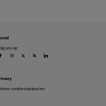
ocial
lg ons op:
rivacy
eheer cookievoorkeuren