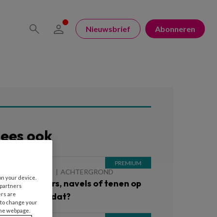
Nieuwsbrief
Abonneren
ees ook
 AUGUSTUS 2026
ACHTERGROND
on your device.
lote schouders, navels of tenen op
 partners
ers are
e groep: kan dat?
 to change your
the webpage.