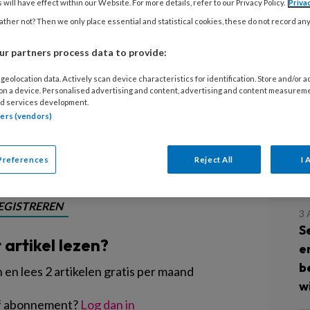
 will have effect within our Website. For more details, refer to our Privacy Policy.
Priva
k allemaal binnen een
4
ther not? Then we only place essential and statistical cookies, these do not record an
inderopvang Organisatie Meppel gunt
A
uken. Drie pm'ers en de
v
r partners process data to provide:
t schijnen op dagelijkse
o
geolocation data. Actively scan device characteristics for identification. Store and/or 
ren van de opvang. We starten met:
 on a device. Personalised advertising and content, advertising and content measurem
d services development.
3
tners (vendors)
I
k
Preferences
Reject All
I 
v
EGISTREREN
3
S
t artikel lezen?
e
b
en lees 2 artikelen gratis per maand
wi
of abonnement?
Log dan in