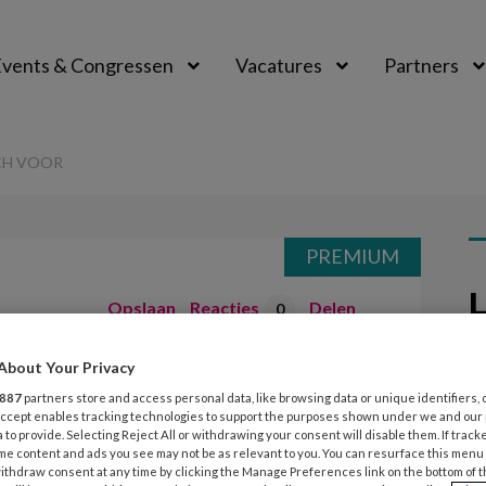
vents & Congressen
Vacatures
Partners
aal
CH VOOR
PREMIUM
L
Opslaan
Reacties
Delen
0
About Your Privacy
Meppel stellen
5
887
partners store and access personal data, like browsing data or unique identifiers, 
B
 Accept enables tracking technologies to support the purposes shown under we and our
 to provide. Selecting Reject All or withdrawing your consent will disable them. If track
d
me content and ads you see may not be as relevant to you. You can resurface this menu
ithdraw consent at any time by clicking the Manage Preferences link on the bottom of 