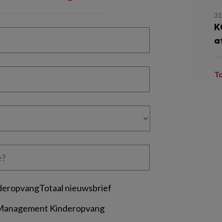
31
K
a
T
deropvangTotaal nieuwsbrief
 Management Kinderopvang