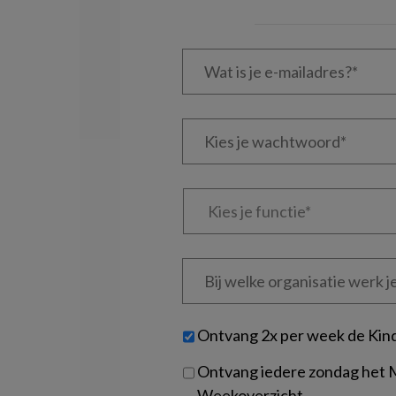
Wat
is
je
e-
Kies
mailadres?
je
*
*
wachtwoord*
*
Kies
je
functie
*
Bij
welke
organisatie
werk
Untitled
Ontvang 2x per week de Kin
je?
Ontvang iedere zondag het
Weekoverzicht