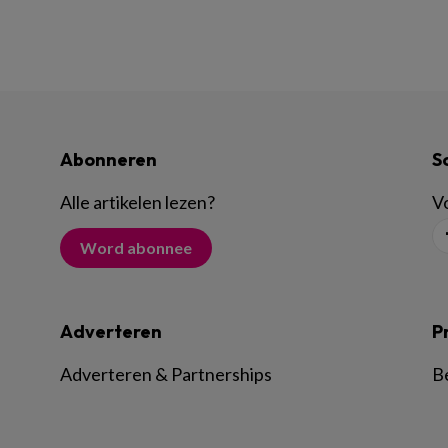
Abonneren
S
Alle artikelen lezen
?
Vo
Word abonnee
Adverteren
P
Adverteren & Partnerships
B