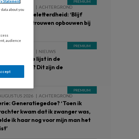
cy Statement
 AUGUSTUS 2026
ACHTERGROND
y data about you
anpak laaggeletterdheid: ‘Blijf
ragen en vertrouwen opbouwen bij
uders’
access
ent, audience
 AUGUSTUS 2026
NIEUWS
nterne zwarte lijst in de
inderopvang? Dit zijn de
Accept
oorwaarden
 AUGUSTUS 2026
ACHTERGROND
erie: Generatiegedoe? ‘Toen ik
rachter kwam dat ik zwanger was,
elde ik haar nog voor mijn man het
st’