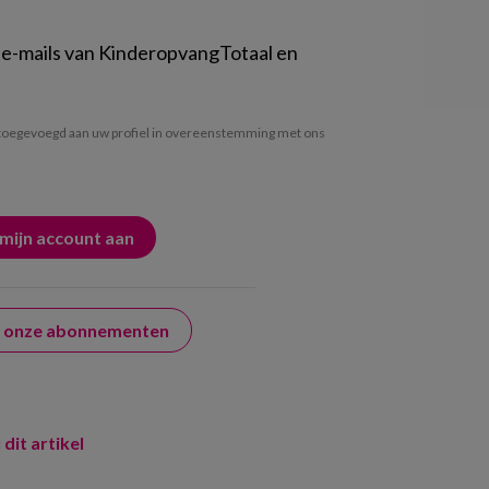
 e-mails van KinderopvangTotaal en
oegevoegd aan uw profiel in overeenstemming met ons
er onze abonnementen
 dit artikel