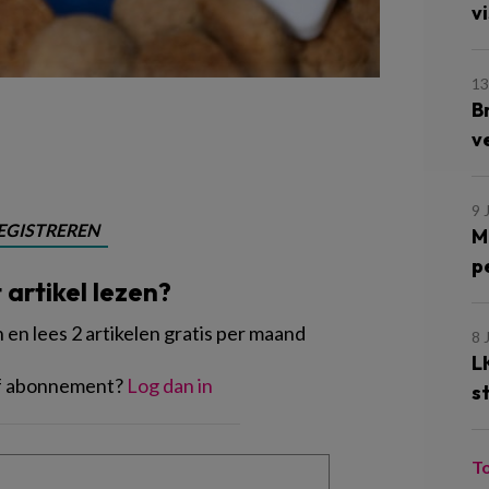
vi
13
B
v
9 
EGISTREREN
M
p
t artikel lezen?
en lees 2 artikelen gratis per maand
8 
L
of abonnement?
Log dan in
s
T