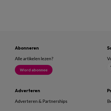
Abonneren
S
Alle artikelen lezen
?
Vo
Word abonnee
Adverteren
P
Adverteren & Partnerships
B