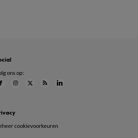
ocial
lg ons op:
rivacy
eheer cookievoorkeuren