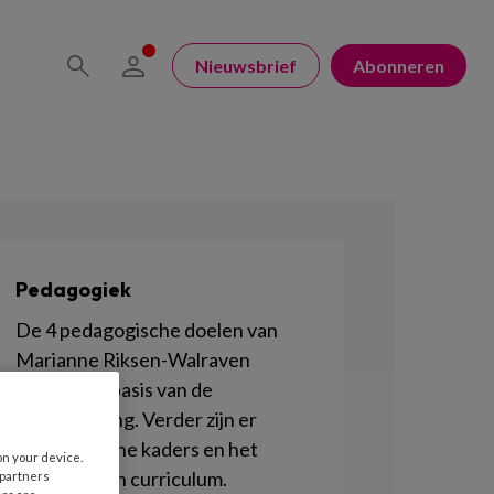
Nieuwsbrief
Abonneren
Pedagogiek
De 4 pedagogische doelen van
Marianne Riksen-Walraven
vormen de basis van de
kinderopvang. Verder zijn er
Pedagogische kaders en het
on your device.
Pedagogisch curriculum.
 partners