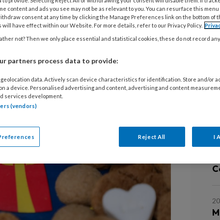
 to provide. Selecting Reject All or withdrawing your consent will disable them. If track
ond in Den Haag: dat warme kriebeltje,
me content and ads you see may not be as relevant to you. You can resurface this menu
ithdraw consent at any time by clicking the Manage Preferences link on the bottom of 
culaas, de kachel die zacht brandde…
 will have effect within our Website. For more details, refer to our Privacy Policy.
Priva
ther not? Then we only place essential and statistical cookies, these do not record an
r partners process data to provide:
geolocation data. Actively scan device characteristics for identification. Store and/or 
 on a device. Personalised advertising and content, advertising and content measurem
L
d services development.
tners (vendors)
30
Preferences
Reject All
I 
Ki
“
Cé
20
M