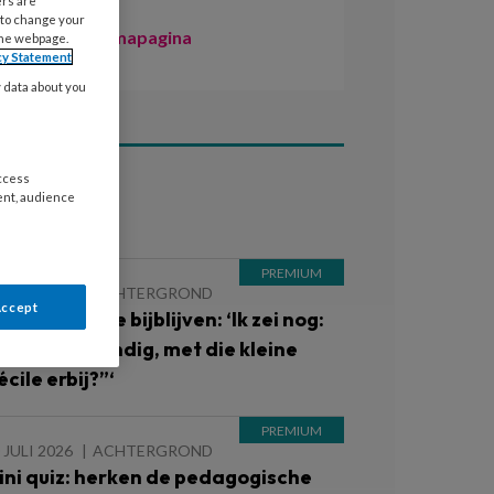
ers are
 to change your
Naar de themapagina
the webpage.
cy Statement
y data about you
access
ent, audience
ees ook
 JULI 2026
ACHTERGROND
Accept
nderen die je bijblijven: ‘Ik zei nog:
Is dat wel handig, met die kleine
cile erbij?”‘
 JULI 2026
ACHTERGROND
ini quiz: herken de pedagogische