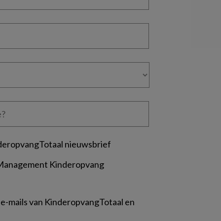
deropvangTotaal nieuwsbrief
 Management Kinderopvang
 e-mails van KinderopvangTotaal en