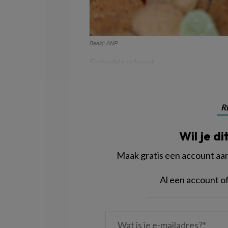
Beeld: ANP
Sinterklaasfeest
R
Wil je di
Maak gratis een account aan 
Al een account 
Wat
is