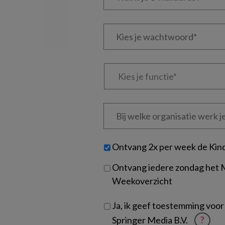
je
e-
Kies
mailadres?
je
*
*
wachtwoord*
*
Kies
je
functie
*
Bij
welke
organisatie
werk
Untitled
Ontvang 2x per week de Kin
je?
Ontvang iedere zondag het
Weekoverzicht
Ja, ik geef toestemming voor
Springer Media B.V.
?