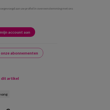
oegevoegd aan uw profiel in overeenstemming met ons
er onze abonnementen
 dit artikel
pvang