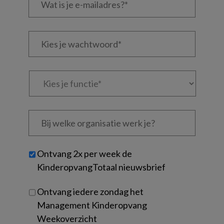
is
je
e-
Kies
mailadres?
je
*
*
wachtwoord*
*
Kies
je
functie
*
Bij
welke
organisatie
werk
Untitled
Ontvang 2x per week de
je?
KinderopvangTotaal nieuwsbrief
Ontvang iedere zondag het
Management Kinderopvang
Weekoverzicht