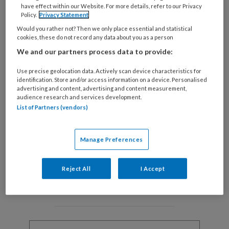
have effect within our Website. For more details, refer to our Privacy
Policy.
Privacy Statement
Would you rather not? Then we only place essential and statistical
cookies, these do not record any data about you as a person
Foto: José Goes
We and our partners process data to provide:
Ik
Use precise geolocation data. Actively scan device characteristics for
identification. Store and/or access information on a device. Personalised
advertising and content, advertising and content measurement,
audience research and services development.
REGISTREREN
List of Partners (vendors)
Wil je dit artikel lezen?
Manage Preferences
Maak gratis een account aan en lees 2
artikelen gratis per maand
Reject All
I Accept
Al een account of abonnement?
Log dan in
Wat