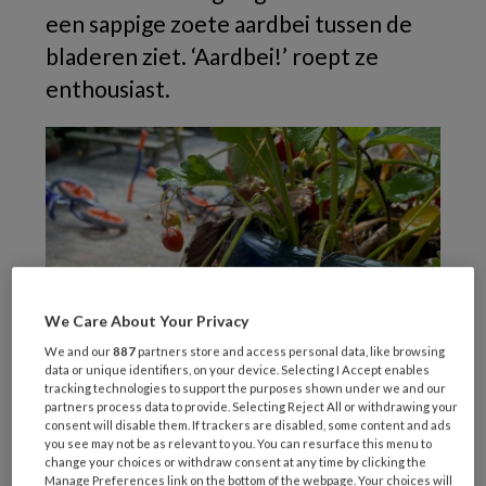
een sappige zoete aardbei tussen de
bladeren ziet. ‘Aardbei!’ roept ze
enthousiast.
We Care About Your Privacy
We and our
887
partners store and access personal data, like browsing
data or unique identifiers, on your device. Selecting I Accept enables
tracking technologies to support the purposes shown under we and our
partners process data to provide. Selecting Reject All or withdrawing your
consent will disable them. If trackers are disabled, some content and ads
you see may not be as relevant to you. You can resurface this menu to
change your choices or withdraw consent at any time by clicking the
Manage Preferences link on the bottom of the webpage. Your choices will