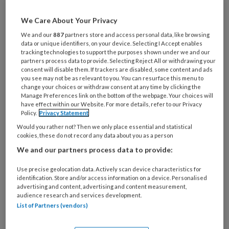
artikelen gratis per maand
We Care About Your Privacy
Al een account of abonnement?
Log dan in
We and our
887
partners store and access personal data, like browsing
data or unique identifiers, on your device. Selecting I Accept enables
tracking technologies to support the purposes shown under we and our
partners process data to provide. Selecting Reject All or withdrawing your
Wat
consent will disable them. If trackers are disabled, some content and ads
is
you see may not be as relevant to you. You can resurface this menu to
je
change your choices or withdraw consent at any time by clicking the
Manage Preferences link on the bottom of the webpage. Your choices will
e-
Kies
have effect within our Website. For more details, refer to our Privacy
mailadres?
Policy.
Privacy Statement
je
*
*
Would you rather not? Then we only place essential and statistical
wachtwoord*
*
cookies, these do not record any data about you as a person
Kies
We and our partners process data to provide:
je
functie
*
Use precise geolocation data. Actively scan device characteristics for
identification. Store and/or access information on a device. Personalised
Bij
advertising and content, advertising and content measurement,
audience research and services development.
welke
List of Partners (vendors)
organisatie
werk
Untitled