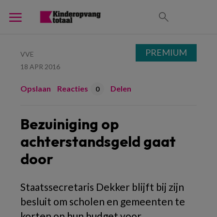
PREMIUM
VVE
18 APR 2016
Opslaan
Reacties
Delen
0
Bezuiniging op
achterstandsgeld gaat
door
Staatssecretaris Dekker blijft bij zijn
besluit om scholen en gemeenten te
korten op hun budget voor