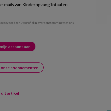
 e-mails van KinderopvangTotaal en
oegevoegd aan uw profiel in overeenstemming met ons
er onze abonnementen
 dit artikel