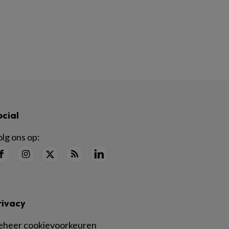
ocial
lg ons op:
rivacy
eheer cookievoorkeuren