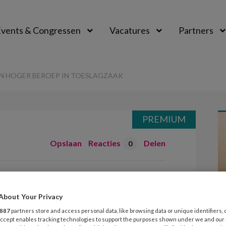
vents & Congressen
Vacatures
Partners
aal
IN HOGER BEROEP IN TOESLAGZAAK
PREMIUM
Opslaan
Reacties
Delen
0
t toch in hoger
lagzaak
About Your Privacy
887
partners store and access personal data, like browsing data or unique identifiers, 
 Accept enables tracking technologies to support the purposes shown under we and our