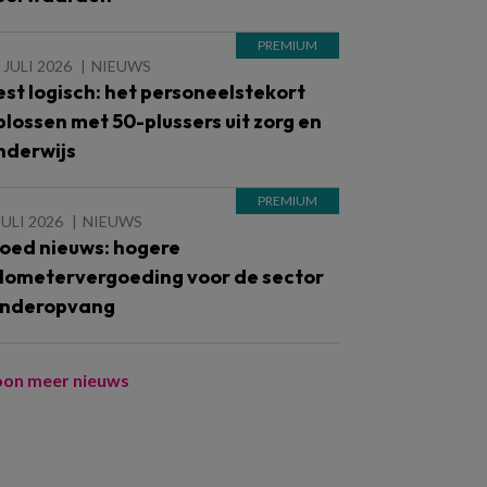
 JULI 2026
NIEUWS
est logisch: het personeelstekort
plossen met 50-plussers uit zorg en
nderwijs
JULI 2026
NIEUWS
oed nieuws: hogere
ilometervergoeding voor de sector
inderopvang
oon meer nieuws