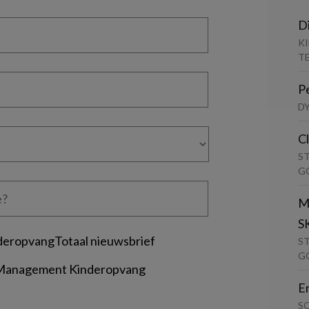
D
K
T
P
D
C
S
G
M
S
deropvangTotaal nieuwsbrief
S
G
 Management Kinderopvang
E
S