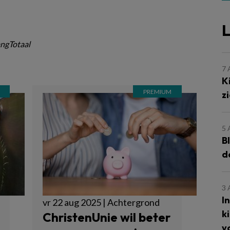
L
ngTotaal
7
K
z
5
B
d
3
I
vr 22 aug 2025 | Achtergrond
k
ChristenUnie wil beter
v