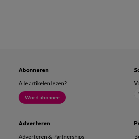
Abonneren
S
Alle artikelen lezen
?
Vo
Word abonnee
Adverteren
P
Adverteren & Partnerships
B