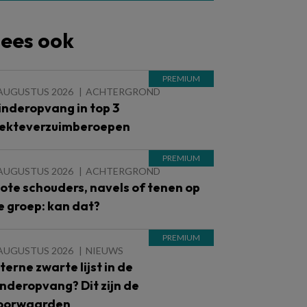
ees ook
 AUGUSTUS 2026
ACHTERGROND
inderopvang in top 3
iekteverzuimberoepen
 AUGUSTUS 2026
ACHTERGROND
lote schouders, navels of tenen op
e groep: kan dat?
 AUGUSTUS 2026
NIEUWS
nterne zwarte lijst in de
inderopvang? Dit zijn de
oorwaarden