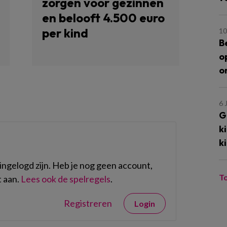
zorgen voor gezinnen
en belooft 4.500 euro
per kind
10
B
o
o
6 
G
k
k
ngelogd zijn. Heb je nog geen account,
T
 aan.
Lees ook de spelregels
.
Registreren
Login