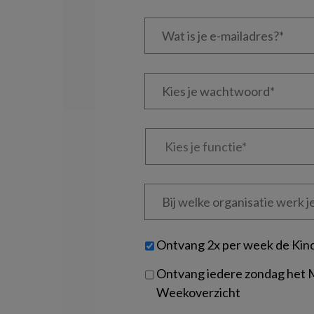
Wat
is
je
e-
Kies
mailadres?
je
*
*
wachtwoord*
*
Kies
je
functie
*
Bij
welke
organisatie
werk
Untitled
Ontvang 2x per week de Kin
je?
Ontvang iedere zondag het
Weekoverzicht