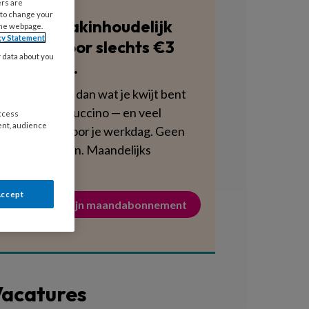
ers are
 to change your
Blijf vakinhoudelijk
the webpage.
cy Statement
scherp voor slechts €3
y data about you
per week.
Dat is minder dan wat je kwijt bent
aan een cappuccino — en veel
access
ent, audience
voedzamer voor je werkdag. Geen
verplichtingen. Maandelijks
opzegbaar.
Accept
Activeer mijn maandabonnement
acatures