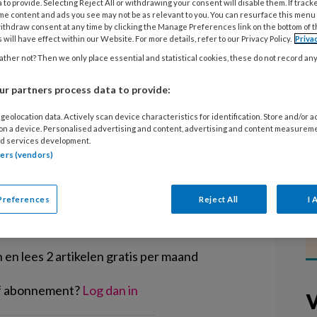
 to provide. Selecting Reject All or withdrawing your consent will disable them. If track
oger beroep in een zaak die was
me content and ads you see may not be as relevant to you. You can resurface this menu
t in de kinderopvangtoeslagaffaire.
ithdraw consent at any time by clicking the Manage Preferences link on the bottom of 
 will have effect within our Website. For more details, refer to our Privacy Policy.
Priva
chtszaak draait werd onlangs door de
ther not? Then we only place essential and statistical cookies, these do not record an
ld, maar de fiscus maakt bezwaar
sdossier in deze zaak vrij te geven.
r partners process data to provide:
geolocation data. Actively scan device characteristics for identification. Store and/or 
 on a device. Personalised advertising and content, advertising and content measurem
d services development.
tners (vendors)
EGISTREREN
Preferences
Reject All
I 
t artikel lezen?
en lees 2 artikelen gratis per maand
of abonnement?
Log dan in
V