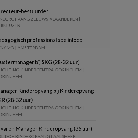
irecteur-bestuurder
INDEROPVANG ZEEUWS-VLAANDEREN |
ERNEUZEN
edagogisch professional spelinloop
YNAMO | AMSTERDAM
lustermanager bij SKG (28-32 uur)
TICHTING KINDERCENTRA GORINCHEM |
ORINCHEM
anager Kinderopvang bij Kinderopvang
KR (28-32 uur)
TICHTING KINDERCENTRA GORINCHEM |
ORINCHEM
rvaren Manager Kinderopvang (36 uur)
OLIDOE KINDEROPVANG | AALSMEER