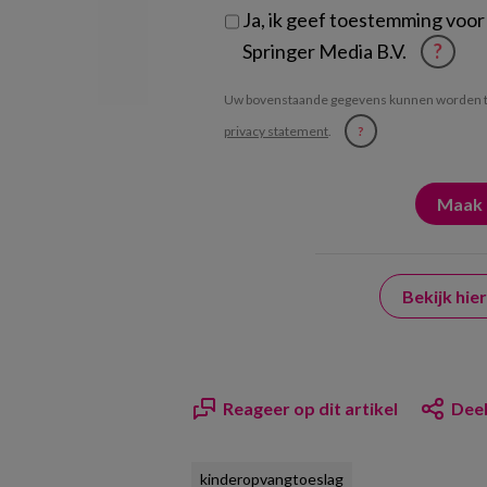
Ja, ik geef toestemming voor
Springer Media B.V.
?
Uw bovenstaande gegevens kunnen worden t
privacy statement
.
?
Bekijk hi
Reageer op dit artikel
Deel
kinderopvangtoeslag