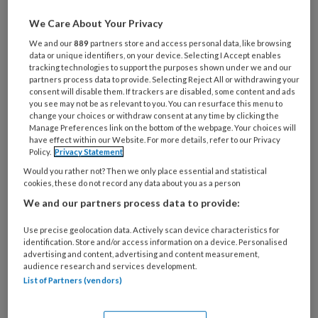
We Care About Your Privacy
Wat
is
We and our
889
partners store and access personal data, like browsing
data or unique identifiers, on your device. Selecting I Accept enables
je
tracking technologies to support the purposes shown under we and our
e-
Kies
partners process data to provide. Selecting Reject All or withdrawing your
mailadres?
consent will disable them. If trackers are disabled, some content and ads
je
you see may not be as relevant to you. You can resurface this menu to
*
*
wachtwoord*
*
change your choices or withdraw consent at any time by clicking the
Manage Preferences link on the bottom of the webpage. Your choices will
Kies
have effect within our Website. For more details, refer to our Privacy
Policy.
Privacy Statement
je
functie
*
Would you rather not? Then we only place essential and statistical
cookies, these do not record any data about you as a person
Bij
We and our partners process data to provide:
welke
organisatie
Use precise geolocation data. Actively scan device characteristics for
werk
identification. Store and/or access information on a device. Personalised
Untitled
advertising and content, advertising and content measurement,
Ontvang 2x per week de
je?
audience research and services development.
KinderopvangTotaal nieuwsbrief
List of Partners (vendors)
Ontvang iedere zondag het