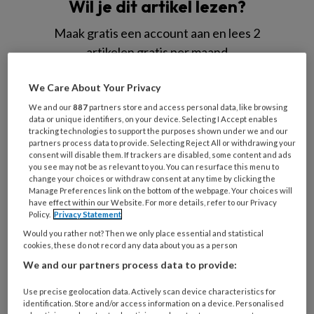
Wil je dit artikel lezen?
Maak gratis een account aan en lees 2
artikelen gratis per maand
Al een account of abonnement?
Log dan in
We Care About Your Privacy
We and our
887
partners store and access personal data, like browsing
data or unique identifiers, on your device. Selecting I Accept enables
Wat
tracking technologies to support the purposes shown under we and our
is
partners process data to provide. Selecting Reject All or withdrawing your
consent will disable them. If trackers are disabled, some content and ads
je
you see may not be as relevant to you. You can resurface this menu to
e-
change your choices or withdraw consent at any time by clicking the
Kies
mailadres?
Manage Preferences link on the bottom of the webpage. Your choices will
je
have effect within our Website. For more details, refer to our Privacy
*
*
wachtwoord*
*
Policy.
Privacy Statement
Would you rather not? Then we only place essential and statistical
Kies
cookies, these do not record any data about you as a person
je
We and our partners process data to provide:
functie
*
Use precise geolocation data. Actively scan device characteristics for
Bij
identification. Store and/or access information on a device. Personalised
welke