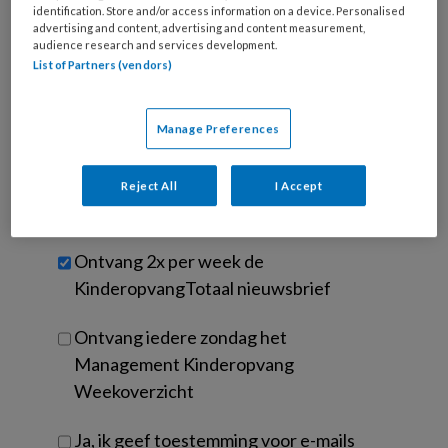
e-
Kies
identification. Store and/or access information on a device. Personalised
mailadres?
advertising and content, advertising and content measurement,
je
audience research and services development.
*
*
wachtwoord*
*
List of Partners (vendors)
Kies
je
Manage Preferences
functie
*
Bij
Reject All
I Accept
welke
organisatie
werk
Untitled
Ontvang 2x per week de
je?
KinderopvangTotaal nieuwsbrief
Ontvang iedere zondag het
Management Kinderopvang
Weekoverzicht
Ja, ik geef toestemming voor e-mails