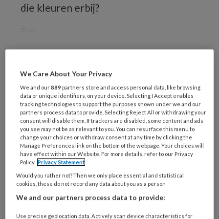
die kleuren erbij?
Een
We Care About Your Privacy
REGISTREREN
We and our
889
partners store and access personal data, like browsing
data or unique identifiers, on your device. Selecting I Accept enables
Wil je dit artikel lezen?
tracking technologies to support the purposes shown under we and our
partners process data to provide. Selecting Reject All or withdrawing your
Maak gratis een account aan en lees 2
consent will disable them. If trackers are disabled, some content and ads
you see may not be as relevant to you. You can resurface this menu to
artikelen gratis per maand
change your choices or withdraw consent at any time by clicking the
Manage Preferences link on the bottom of the webpage. Your choices will
have effect within our Website. For more details, refer to our Privacy
Al een account of abonnement?
Log dan in
Policy.
Privacy Statement
Would you rather not? Then we only place essential and statistical
cookies, these do not record any data about you as a person
Wat
is
We and our partners process data to provide:
je
Use precise geolocation data. Actively scan device characteristics for