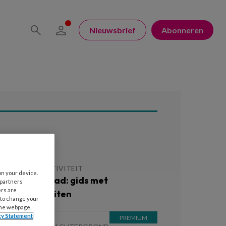
Nieuwsbrief
Abonneren
ees ook
 MEI 2026
ACTIVITEIT
on your device.
ratis download: gids met
 partners
ers are
omeractiviteiten
 to change your
the webpage.
cy Statement