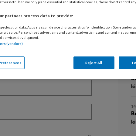
2
ther not? Then we only place essential and statistical cookies, these do not record an
B
e
r partners process data to provide:
EGISTREREN
geolocation data. Actively scan device characteristics for identification. Store and/or 
t artikel lezen?
 on a device. Personalised advertising and content, advertising and content measurem
29
d services development.
L
tners (vendors)
en lees 2 artikelen gratis per maand
d
of abonnement?
Log dan in
Preferences
Reject All
I 
21
B
k
14
B
k