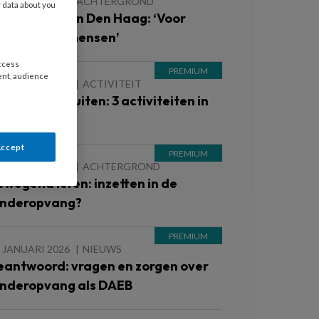
7 MAART 2026
ACHTERGROND
y data about you
so Ferguson in Den Haag: ‘Voor
chte buitenmensen’
access
ent, audience
 JANUARI 2026
ACTIVITEIT
ekker naar buiten: 3 activiteiten in
e natuur
Accept
 JANUARI 2026
ACHTERGROND
ewegend leren: inzetten in de
inderopvang?
 JANUARI 2026
NIEUWS
eantwoord: vragen en zorgen over
inderopvang als DAEB