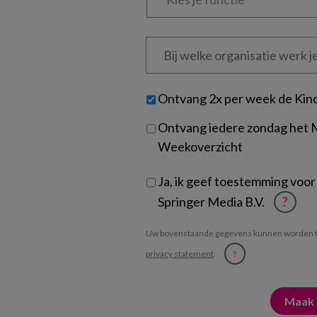
functie
*
Bij
welke
organisatie
werk
Untitled
Ontvang 2x per week de Kin
je?
Ontvang iedere zondag het
Weekoverzicht
Ja, ik geef toestemming voor
Springer Media B.V.
?
Uw bovenstaande gegevens kunnen worden t
privacy statement
.
?