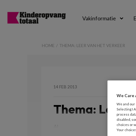
Vakinformatie
E
Kinderopvangtot
HOME
THEMA: LEER VAN HET VERKEER
14 FEB 2013
We Care 
Thema: Leer v
We and our
Selecting I
process data
disabled, so
choices or w
Al
Your choices