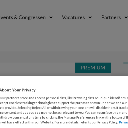
vents & Congressen
Vacatures
Partners
aal
PREMIUM
L
Opslaan
Reacties
Delen
0
About Your Privacy
26
an het verkeer
889
partners store and access personal data, like browsing data or unique identifiers, 
G
 Accept enables tracking technologies to support the purposes shown under we and our
 to provide. Selecting Reject All or withdrawing your consent will disable them. If track
z
me content and ads you see may not be as relevant to you. You can resurface this menu
ithdraw consent at any time by clicking the Manage Preferences link on the bottom of 
 will have effect within our Website. For more details, refer to our Privacy Policy.
Priva