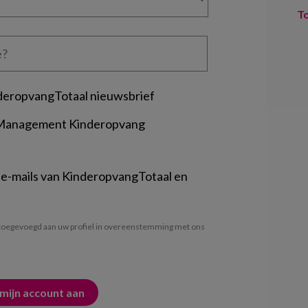
T
deropvangTotaal nieuwsbrief
 Management Kinderopvang
 e-mails van KinderopvangTotaal en
oegevoegd aan uw profiel in overeenstemming met ons