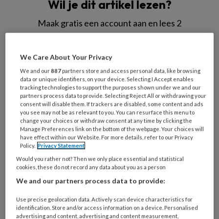
Wil je dit artikel lezen?
Maak gratis een account aan en lees 2
artikelen gratis per maand
We Care About Your Privacy
Al een account of abonnement?
Log dan in
We and our
887
partners store and access personal data, like browsing
data or unique identifiers, on your device. Selecting I Accept enables
Wat
tracking technologies to support the purposes shown under we and our
partners process data to provide. Selecting Reject All or withdrawing your
is
consent will disable them. If trackers are disabled, some content and ads
je
you see may not be as relevant to you. You can resurface this menu to
change your choices or withdraw consent at any time by clicking the
e-
Kies
Manage Preferences link on the bottom of the webpage. Your choices will
mailadres?
je
have effect within our Website. For more details, refer to our Privacy
*
*
Policy.
Privacy Statement
wachtwoord*
*
Would you rather not? Then we only place essential and statistical
Kies
cookies, these do not record any data about you as a person
je
We and our partners process data to provide:
functie
*
Use precise geolocation data. Actively scan device characteristics for
Bij
identification. Store and/or access information on a device. Personalised
welke
advertising and content, advertising and content measurement,