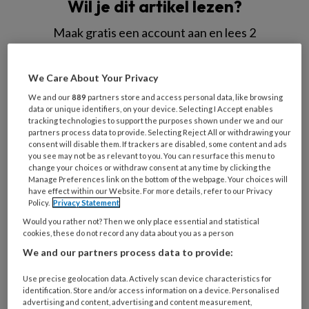
Wil je dit artikel lezen?
Maak gratis een account aan en lees 2
artikelen gratis per maand
We Care About Your Privacy
Al een account of abonnement?
Log dan in
We and our
889
partners store and access personal data, like browsing
data or unique identifiers, on your device. Selecting I Accept enables
tracking technologies to support the purposes shown under we and our
Wat
partners process data to provide. Selecting Reject All or withdrawing your
is
consent will disable them. If trackers are disabled, some content and ads
je
you see may not be as relevant to you. You can resurface this menu to
change your choices or withdraw consent at any time by clicking the
e-
Kies
Manage Preferences link on the bottom of the webpage. Your choices will
mailadres?
have effect within our Website. For more details, refer to our Privacy
je
*
*
Policy.
Privacy Statement
wachtwoord*
*
Would you rather not? Then we only place essential and statistical
Kies
cookies, these do not record any data about you as a person
je
We and our partners process data to provide:
functie
*
Use precise geolocation data. Actively scan device characteristics for
Bij
identification. Store and/or access information on a device. Personalised
advertising and content, advertising and content measurement,
welke