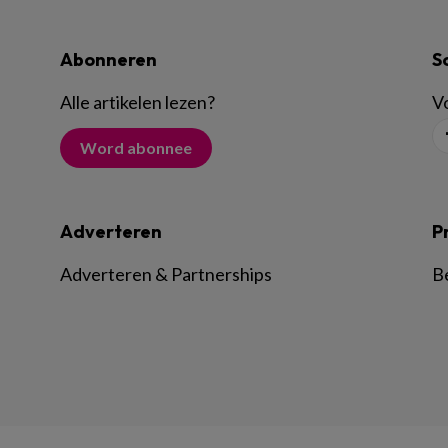
Abonneren
S
Alle artikelen lezen
?
Vo
Word abonnee
Adverteren
P
Adverteren & Partnerships
B