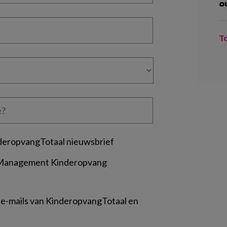
o
T
deropvangTotaal nieuwsbrief
 Management Kinderopvang
 e-mails van KinderopvangTotaal en