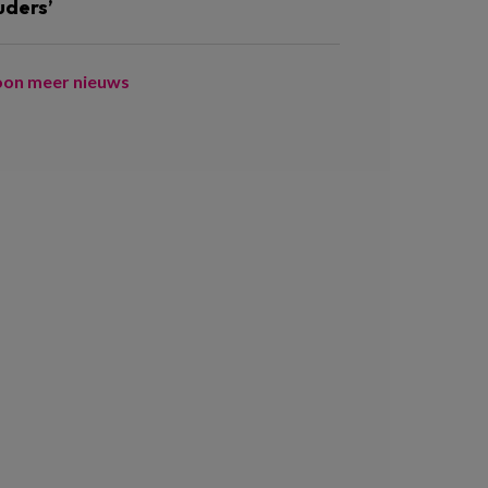
uders’
oon meer nieuws