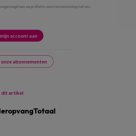
oegevoegd aan uw profiel in overeenstemming met ons
er onze abonnementen
 dit artikel
deropvangTotaal