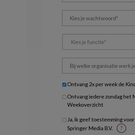
e-
Kies
mailadres?
je
*
*
wachtwoord*
*
Kies
je
functie
*
Bij
welke
organisatie
werk
Untitled
Ontvang 2x per week de Kin
je?
Ontvang iedere zondag het
Weekoverzicht
Ja, ik geef toestemming voor
Springer Media B.V.
?