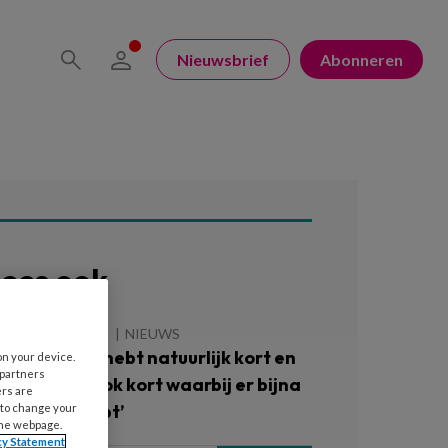
Nieuwsbrief
Abonneren
ees ook
 AUGUSTUS 2026
NIEUWS
OTcast – ‘Je hebt natuurlijk kort en
on your device.
 partners
ort, je hebt ook kort waarbij er bijna
ers are
n bil uitfloept’
 to change your
the webpage.
cy Statement