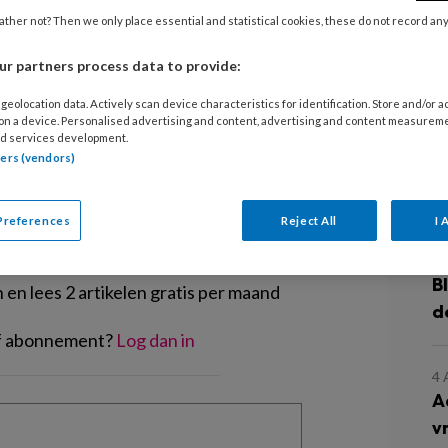
enton, tenminste een halve meter
ther not? Then we only place essential and statistical cookies, these do not record an
kaar een labyrint van dakgoten en
7
K
r partners process data to provide:
z
geolocation data. Actively scan device characteristics for identification. Store and/or 
 on a device. Personalised advertising and content, advertising and content measurem
d services development.
6
tners (vendors)
K
j
EGISTREREN
Preferences
Reject All
I 
t artikel lezen?
5
B
en lees 2 artikelen gratis per maand
d
of abonnement?
Log dan in
4
A
v