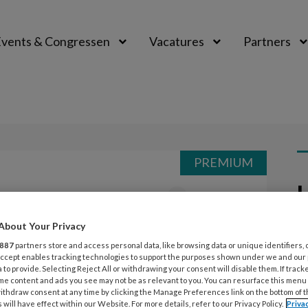
vents & Congressen
Vacatures
Partners
aal
PREMIUM
L
Opslaan
Reacties
Delen
0
About Your Privacy
7
n
K
887
partners store and access personal data, like browsing data or unique identifiers, 
 Accept enables tracking technologies to support the purposes shown under we and our
k
 to provide. Selecting Reject All or withdrawing your consent will disable them. If track
ee
me content and ads you see may not be as relevant to you. You can resurface this menu
dige ouders een regenlabyrint.
ithdraw consent at any time by clicking the Manage Preferences link on the bottom of 
 will have effect within our Website. For more details, refer to our Privacy Policy.
Priva