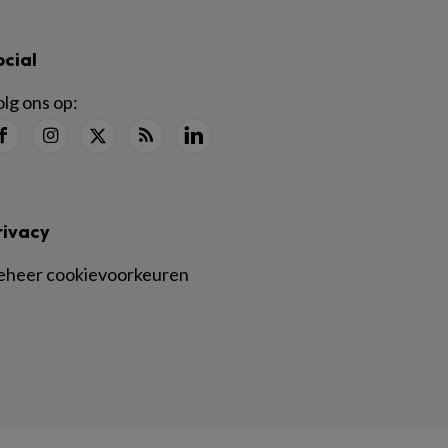
ocial
lg ons op:
rivacy
eheer cookievoorkeuren