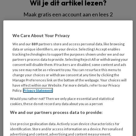
Wil je dit artikel lezen?
Maak gratis een account aan en lees 2
artikelen gratis per maand
We Care About Your Privacy
Al een account of abonnement?
Log dan in
We and our
889
partners store and access personal data, like browsing
data or unique identifiers, on your device. Selecting I Accept enables
Wat
tracking technologies to support the purposes shown under we and our
partners process data to provide. Selecting Reject All or withdrawing your
is
consent will disable them. If trackers are disabled, some content and ads
je
you see may not be as relevant to you. You can resurface this menu to
change your choices or withdraw consent at any time by clicking the
e-
Kies
Manage Preferences link on the bottom of the webpage. Your choices will
mailadres?
je
have effect within our Website. For more details, refer to our Privacy
*
*
Policy.
Privacy Statement
wachtwoord*
*
Would you rather not? Then we only place essential and statistical
Kies
cookies, these do not record any data about you as a person
je
We and our partners process data to provide:
functie
*
Use precise geolocation data. Actively scan device characteristics for
Bij
identification. Store and/or access information on a device. Personalised
welke
advertising and content, advertising and content measurement,