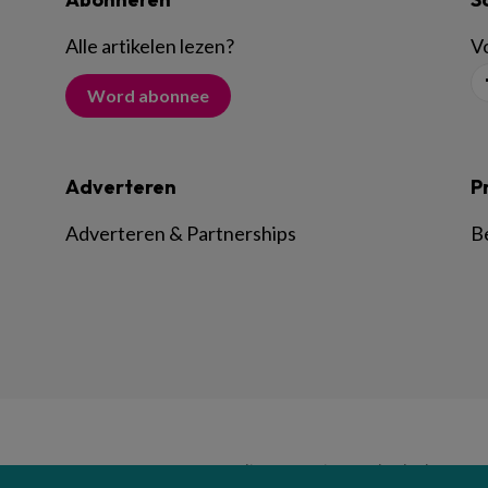
Alle artikelen lezen
?
Vo
Word abonnee
Adverteren
P
Adverteren & Partnerships
B
© BSL Media & Learning, onderdeel van
Spr