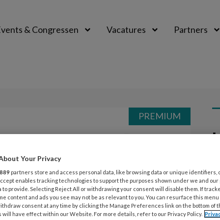
vents & Congressen
Vacatures
Partners
aal
PREMIUM
L
Opslaan
Reacties
Delen
0
About Your Privacy
tot 4 jaar)
889
partners store and access personal data, like browsing data or unique identifiers, 
4
 Accept enables tracking technologies to support the purposes shown under we and our
A
 to provide. Selecting Reject All or withdrawing your consent will disable them. If track
v
me content and ads you see may not be as relevant to you. You can resurface this menu
s wonen. Wat heb je allemaal nodig
ithdraw consent at any time by clicking the Manage Preferences link on the bottom of 
o
 will have effect within our Website. For more details, refer to our Privacy Policy.
Priva