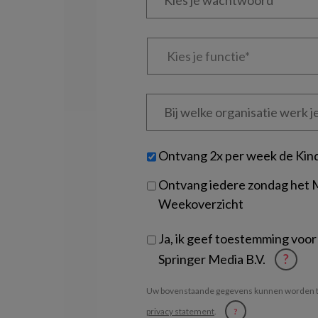
*
*
wachtwoord*
*
Kies
je
functie
*
Bij
welke
organisatie
werk
Untitled
Ontvang 2x per week de Kin
je?
Ontvang iedere zondag het
Weekoverzicht
Ja, ik geef toestemming voor
Springer Media B.V.
?
Uw bovenstaande gegevens kunnen worden t
privacy statement
.
?