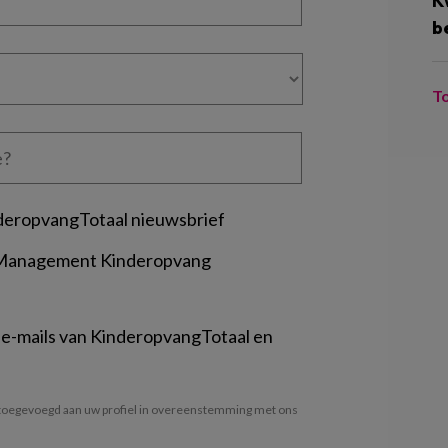
K
b
T
deropvangTotaal nieuwsbrief
 Management Kinderopvang
 e-mails van KinderopvangTotaal en
oegevoegd aan uw profiel in overeenstemming met ons