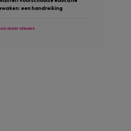
waliteit voorschoolse educatie
ewaken: een handreiking
oon meer nieuws