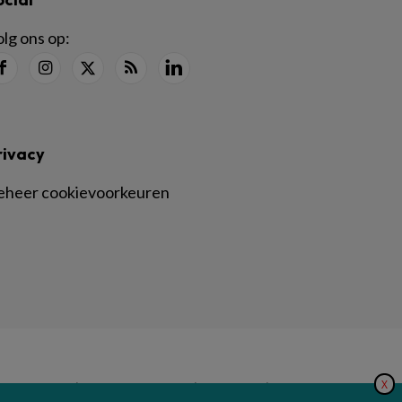
lg ons op:
rivacy
eheer cookievoorkeuren
X
|
|
|
inger Nature
Privacy Statement
Disclaimer
Voorwaarden