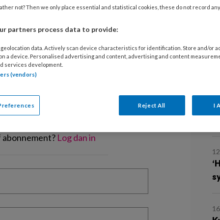
ther not? Then we only place essential and statistical cookies, these do not record an
29
r partners process data to provide:
V
g
geolocation data. Actively scan device characteristics for identification. Store and/or 
 on a device. Personalised advertising and content, advertising and content measurem
o
d services development.
EGISTREREN
tners (vendors)
t artikel lezen?
15
O
Preferences
Reject All
I 
en lees 2 artikelen gratis per maand
v
of abonnement?
Log dan in
12
‘
s
1