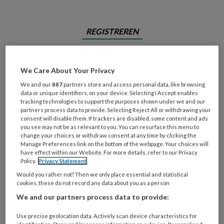
REGISTREREN
Wil je dit artikel lezen?
We Care About Your Privacy
Maak gratis een account aan en lees 2
We and our
887
partners store and access personal data, like browsing
artikelen gratis per maand
data or unique identifiers, on your device. Selecting I Accept enables
tracking technologies to support the purposes shown under we and our
partners process data to provide. Selecting Reject All or withdrawing your
Al een account of abonnement?
Log dan in
consent will disable them. If trackers are disabled, some content and ads
you see may not be as relevant to you. You can resurface this menu to
change your choices or withdraw consent at any time by clicking the
Manage Preferences link on the bottom of the webpage. Your choices will
Wat
have effect within our Website. For more details, refer to our Privacy
is
Policy.
Privacy Statement
je
Would you rather not? Then we only place essential and statistical
e-
cookies, these do not record any data about you as a person
Kies
mailadres?
je
We and our partners process data to provide:
*
*
wachtwoord*
*
Use precise geolocation data. Actively scan device characteristics for