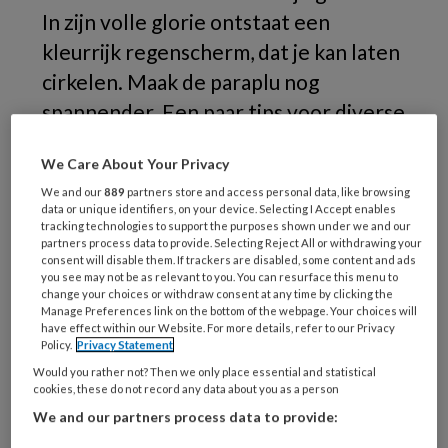
In zijn volle glorie ontstaat een
kleurrijk regenscherm, dat je kan laten
cirkelen. Maak de paraplu nog
spannender. Een paar tips voor diverse
leeftijdsgroepen.
We Care About Your Privacy
(4
We and our
889
partners store and access personal data, like browsing
data or unique identifiers, on your device. Selecting I Accept enables
tracking technologies to support the purposes shown under we and our
partners process data to provide. Selecting Reject All or withdrawing your
consent will disable them. If trackers are disabled, some content and ads
you see may not be as relevant to you. You can resurface this menu to
REGISTREREN
change your choices or withdraw consent at any time by clicking the
Manage Preferences link on the bottom of the webpage. Your choices will
have effect within our Website. For more details, refer to our Privacy
Wil je dit artikel lezen?
Policy.
Privacy Statement
Would you rather not? Then we only place essential and statistical
Maak gratis een account aan en lees 2
cookies, these do not record any data about you as a person
artikelen gratis per maand
We and our partners process data to provide: