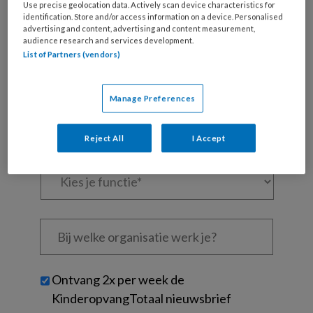
Use precise geolocation data. Actively scan device characteristics for
Al een account of abonnement?
Log dan in
identification. Store and/or access information on a device. Personalised
advertising and content, advertising and content measurement,
audience research and services development.
Wat
List of Partners (vendors)
is
je
e-
Manage Preferences
Kies
mailadres?
je
*
*
wachtwoord*
*
Reject All
I Accept
Kies
je
functie
*
Bij
welke
organisatie
werk
Untitled
Ontvang 2x per week de
je?
KinderopvangTotaal nieuwsbrief