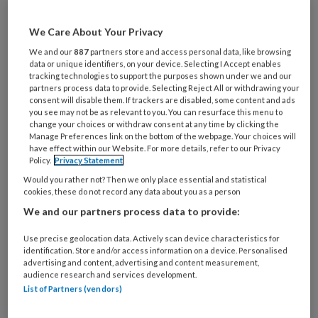
Wil je dit artikel lezen?
Maak gratis een account aan en lees 2
We Care About Your Privacy
artikelen gratis per maand
We and our
887
partners store and access personal data, like browsing
data or unique identifiers, on your device. Selecting I Accept enables
tracking technologies to support the purposes shown under we and our
Al een account of abonnement?
Log dan in
partners process data to provide. Selecting Reject All or withdrawing your
consent will disable them. If trackers are disabled, some content and ads
you see may not be as relevant to you. You can resurface this menu to
change your choices or withdraw consent at any time by clicking the
Wat
Manage Preferences link on the bottom of the webpage. Your choices will
is
have effect within our Website. For more details, refer to our Privacy
je
Policy.
Privacy Statement
e-
Would you rather not? Then we only place essential and statistical
Kies
mailadres?
cookies, these do not record any data about you as a person
je
*
*
We and our partners process data to provide:
wachtwoord*
*
Kies
Use precise geolocation data. Actively scan device characteristics for
identification. Store and/or access information on a device. Personalised
je
advertising and content, advertising and content measurement,
functie
*
audience research and services development.
List of Partners (vendors)
Bij
welke