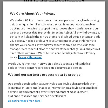
Wil je dit artikel lezen?
Maak gratis een account aan en lees 2
We Care About Your Privacy
artikelen gratis per maand
We and our
889
partners store and access personal data, like browsing
data or unique identifiers, on your device. Selecting I Accept enables
Al een account of abonnement?
Log dan in
tracking technologies to support the purposes shown under we and our
partners process data to provide. Selecting Reject All or withdrawing your
consent will disable them. If trackers are disabled, some content and ads
you see may not be as relevant to you. You can resurface this menu to
Wat
change your choices or withdraw consent at any time by clicking the
is
Manage Preferences link on the bottom of the webpage. Your choices will
have effect within our Website. For more details, refer to our Privacy
je
Policy.
Privacy Statement
e-
Kies
Would you rather not? Then we only place essential and statistical
mailadres?
je
cookies, these do not record any data about you as a person
*
*
wachtwoord*
*
We and our partners process data to provide:
Kies
Use precise geolocation data. Actively scan device characteristics for
je
identification. Store and/or access information on a device. Personalised
advertising and content, advertising and content measurement,
functie
*
audience research and services development.
Bij
List of Partners (vendors)
welke