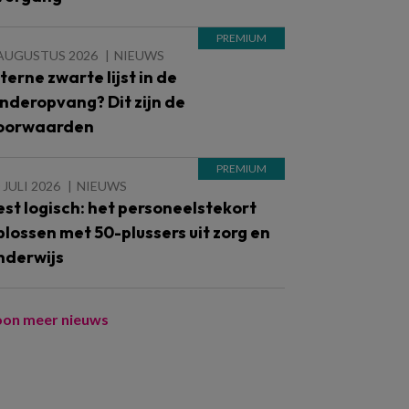
 AUGUSTUS 2026
NIEUWS
nterne zwarte lijst in de
inderopvang? Dit zijn de
oorwaarden
 JULI 2026
NIEUWS
est logisch: het personeelstekort
plossen met 50-plussers uit zorg en
nderwijs
oon meer nieuws