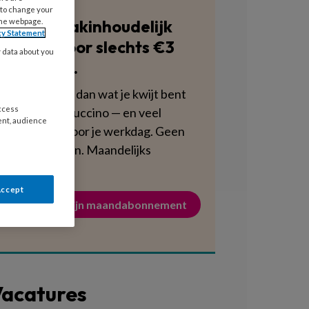
 to change your
Blijf vakinhoudelijk
the webpage.
cy Statement
scherp voor slechts €3
y data about you
per week.
Dat is minder dan wat je kwijt bent
access
aan een cappuccino — en veel
ent, audience
voedzamer voor je werkdag. Geen
verplichtingen. Maandelijks
opzegbaar.
Accept
Activeer mijn maandabonnement
acatures