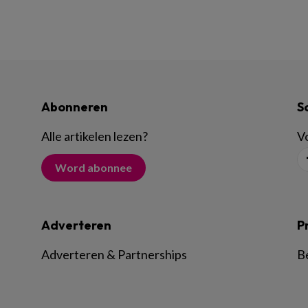
Abonneren
S
Alle artikelen lezen
?
Vo
Word abonnee
Adverteren
P
Adverteren & Partnerships
B