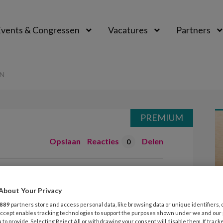
vents & Congressen
Vacatures
Partners
aal
EN
PREMIUM
Opslaan
Reacties
Delen
0
te stoeien
About Your Privacy
889
partners store and access personal data, like browsing data or unique identifiers, 
t op de groep, denk je misschien niet
 Accept enables tracking technologies to support the purposes shown under we and our
 to provide. Selecting Reject All or withdrawing your consent will disable them. If track