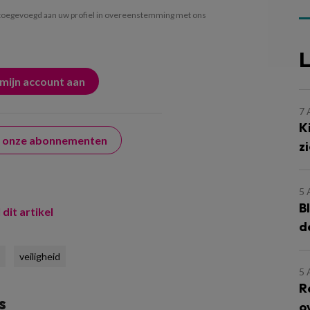
oegevoegd aan uw profiel in overeenstemming met ons
L
7
K
er onze abonnementen
z
5
B
 dit artikel
d
veiligheid
5
R
s
o