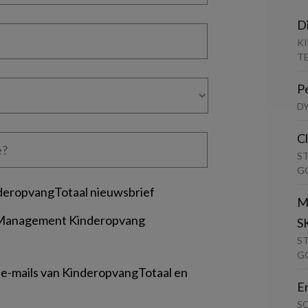
D
K
T
P
D
C
S
G
deropvangTotaal nieuwsbrief
M
 Management Kinderopvang
S
S
G
 e-mails van KinderopvangTotaal en
E
S