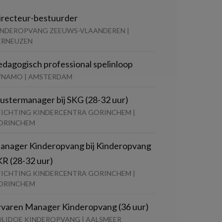
irecteur-bestuurder
INDEROPVANG ZEEUWS-VLAANDEREN |
ERNEUZEN
edagogisch professional spelinloop
YNAMO | AMSTERDAM
lustermanager bij SKG (28-32 uur)
TICHTING KINDERCENTRA GORINCHEM |
ORINCHEM
anager Kinderopvang bij Kinderopvang
KR (28-32 uur)
TICHTING KINDERCENTRA GORINCHEM |
ORINCHEM
rvaren Manager Kinderopvang (36 uur)
OLIDOE KINDEROPVANG | AALSMEER