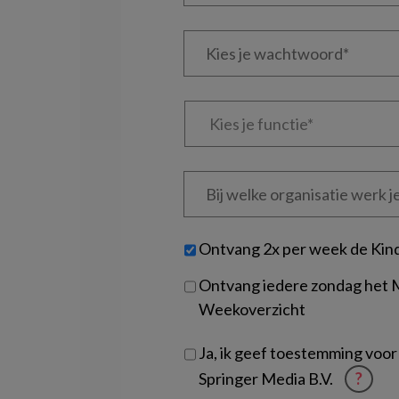
e-
Kies
mailadres?
je
*
*
wachtwoord*
*
Kies
je
functie
*
Bij
welke
organisatie
werk
Untitled
Ontvang 2x per week de Kin
je?
Ontvang iedere zondag het
Weekoverzicht
Ja, ik geef toestemming voor
Springer Media B.V.
?