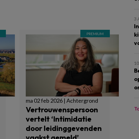
3
I
k
v
10
B
o
o
ma 02 feb 2026 | Achtergrond
Vertrouwenspersoon
T
vertelt ‘Intimidatie
door leidinggevenden
vaakst gemeld’