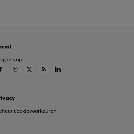
ocial
lg ons op:
rivacy
eheer cookievoorkeuren