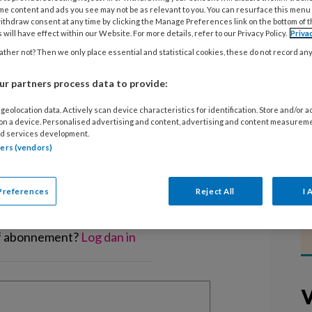
bben kinderen (vaak jongens) wel de
me content and ads you see may not be as relevant to you. You can resurface this menu
r, specialist bewegingsonderwijs
ithdraw consent at any time by clicking the Manage Preferences link on the bottom of 
 will have effect within our Website. For more details, refer to our Privacy Policy.
Priva
e veilig en toch ruig kunt stoeien.
ther not? Then we only place essential and statistical cookies, these do not record an
r partners process data to provide:
geolocation data. Actively scan device characteristics for identification. Store and/or 
 on a device. Personalised advertising and content, advertising and content measurem
d services development.
EGISTREREN
tners (vendors)
t artikel lezen?
Preferences
Reject All
I 
en lees 2 artikelen gratis per maand
of abonnement?
Log dan in
V