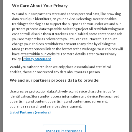
worden kinderen tussen 4-12 jaar
We Care About Your Privacy
uitgedaagd hun talent te ontdekken.
We and our
889
partners store and access personal data, like browsing
data or unique identifiers, on your device. Selecting I Accept enables
tracking technologies to support the purposes shown under we and our
partners process data to provide. Selecting Reject All or withdrawing your
consent will disable them. If trackers are disabled, some content and ads
REGISTREREN
you see may not be as relevant to you. You can resurface this menu to
change your choices or withdraw consent at any time by clicking the
Manage Preferences link on the bottom of the webpage. Your choices will
Wil je dit artikel lezen?
have effect within our Website. For more details, refer to our Privacy
Policy.
Privacy Statement
Maak gratis een account aan en lees 2
Would you rather not? Then we only place essential and statistical
cookies, these do not record any data about you as a person
artikelen gratis per maand
We and our partners process data to provide:
Al een account of abonnement?
Log dan
Use precise geolocation data. Actively scan device characteristics for
in
identification. Store and/or access information on a device. Personalised
advertising and content, advertising and content measurement,
audience research and services development.
List of Partners (vendors)
Wat
is
je
Manage Preferences