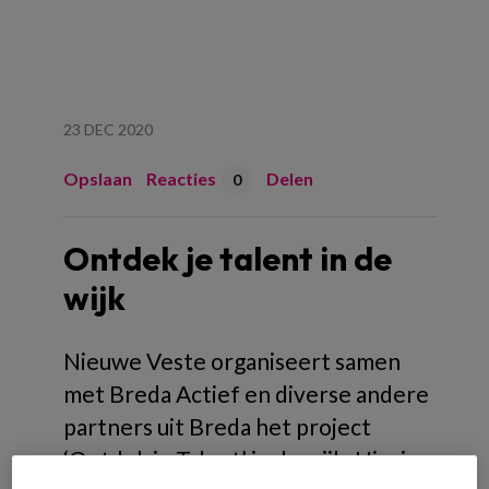
23 DEC 2020
Opslaan
Reacties
Delen
0
Ontdek je talent in de
wijk
Nieuwe Veste organiseert samen
met Breda Actief en diverse andere
partners uit Breda het project
‘Ontdek je Talent’ in de wijk. Hierin