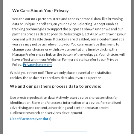
Al een account of abonnement?
Log dan in
We Care About Your Privacy
We and our
887
partners store and access personal data, like browsing
data or unique identifiers, on your device. Selecting I Accept enables
Wat
tracking technologies to support the purposes shown under we and our
partners process data to provide. Selecting Reject All or withdrawing your
is
consent will disable them. If trackers are disabled, some content and ads
je
you see may not be as relevant to you. You can resurface this menu to
e-
change your choices or withdraw consent at any time by clicking the
Kies
Manage Preferences link on the bottom of the webpage. Your choices will
mailadres?
je
have effect within our Website. For more details, refer to our Privacy
*
*
Policy.
Privacy Statement
wachtwoord*
*
Would you rather not? Then we only place essential and statistical
Kies
cookies, these do not record any data about you as a person
je
We and our partners process data to provide:
functie
*
Use precise geolocation data. Actively scan device characteristics for
Bij
identification. Store and/or access information on a device. Personalised
welke
advertising and content, advertising and content measurement,
organisatie
audience research and services development.
List of Partners (vendors)
werk
Untitled
Ontvang 2x per week de
je?