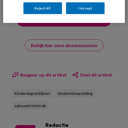
Reject All
I Accept
Bekijk hier onze abonnementen
Reageer op dit artikel
Deel dit artikel
Kinderdagverblijven
kindermishandeling
seksueel misbruik
Redactie