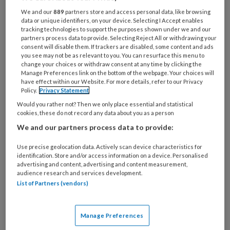
Bij
We and our
889
partners store and access personal data, like browsing
welke
data or unique identifiers, on your device. Selecting I Accept enables
organisatie
tracking technologies to support the purposes shown under we and our
partners process data to provide. Selecting Reject All or withdrawing your
werk
Untitled
consent will disable them. If trackers are disabled, some content and ads
Ontvang 2x per week de
je?
you see may not be as relevant to you. You can resurface this menu to
KinderopvangTotaal nieuwsbrief
change your choices or withdraw consent at any time by clicking the
Manage Preferences link on the bottom of the webpage. Your choices will
have effect within our Website. For more details, refer to our Privacy
Ontvang iedere zondag het
Policy.
Privacy Statement
Management Kinderopvang
Would you rather not? Then we only place essential and statistical
cookies, these do not record any data about you as a person
Weekoverzicht
We and our partners process data to provide:
Ja, ik geef toestemming voor e-mails
Use precise geolocation data. Actively scan device characteristics for
van KinderopvangTotaal en
identification. Store and/or access information on a device. Personalised
advertising and content, advertising and content measurement,
Springer Media B.V.
?
audience research and services development.
List of Partners (vendors)
Uw bovenstaande gegevens kunnen worden toegevoegd aan
uw profiel in overeenstemming met ons
privacy statement
.
Manage Preferences
?