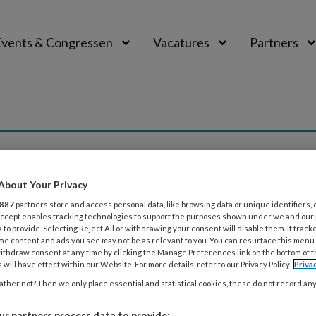
vents & Congressen
Vacatures
Partners
aal
About Your Privacy
887
partners store and access personal data, like browsing data or unique identifiers, 
 Accept enables tracking technologies to support the purposes shown under we and our
 to provide. Selecting Reject All or withdrawing your consent will disable them. If track
RI 2007
NIEUWS
VVE
me content and ads you see may not be as relevant to you. You can resurface this menu
ithdraw consent at any time by clicking the Manage Preferences link on the bottom of 
gspelletjes
 will have effect within our Website. For more details, refer to our Privacy Policy.
Priva
ther not? Then we only place essential and statistical cookies, these do not record an
links: beweegspelletjes Op de site Beweegkriebels van he
(NISB) vind je informatie over het belang van bewegen v
r partners process data to provide: