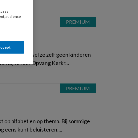
access
ent, audience
Accept
Kerkrade. Hoewel ze zelf geen kinderen
lek bij Kinder Opvang Kerkr...
kt op alfabet en op thema. Bij sommige
g eens kunt beluisteren....