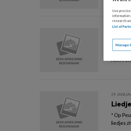
Use precise 
information
research an
List of Par
29 JANUA
Jolan
Manage 
Jolanda 
heeft en
29 JANUA
Liedj
* Op Peu
liedjes 