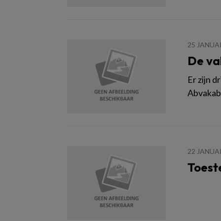
25 JANUA
De v
Er zijn 
Abvakabo
22 JANUA
Toest