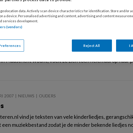
geolocation data. Actively scan device characteristics for identification. Store and/or 
 on a device. Personalised advertising and content, advertising and content measurem
d services development.
tners (vendors)
RI 2007
NIEUWS
da Rikers
Preferences
Reject All
I 
Rikers (1962) is sinds 2005 directeur van Kinder Opvang 
 in Maastricht woont, voelt ze zich toch helemaal op haar p
RI 2007
NIEUWS
OUDERS
es
teren.nl vind je teksten van vele kinderliedjes, gerangschi
zit een muziekbestand zodat je de minder bekende liedjes no