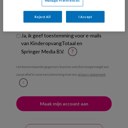
Manage Preferences
Ontvang iedere zondag het
Management Kinderopvang
Reject All
I Accept
Weekoverzicht
Ja, ik geef toestemming voor e-mails
van KinderopvangTotaal en
Springer Media B.V.
?
Uw bovenstaande gegevens kunnen worden toegevoegd aan
uw profiel in overeenstemming met ons
privacy statement
.
?