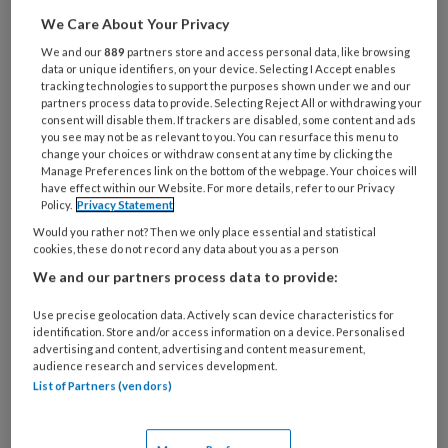
Al een account of abonnement?
Log dan in
We Care About Your Privacy
We and our
889
partners store and access personal data, like browsing
Wat
data or unique identifiers, on your device. Selecting I Accept enables
is
tracking technologies to support the purposes shown under we and our
partners process data to provide. Selecting Reject All or withdrawing your
je
consent will disable them. If trackers are disabled, some content and ads
e-
you see may not be as relevant to you. You can resurface this menu to
Kies
change your choices or withdraw consent at any time by clicking the
mailadres?
je
Manage Preferences link on the bottom of the webpage. Your choices will
*
*
wachtwoord*
*
have effect within our Website. For more details, refer to our Privacy
Policy.
Privacy Statement
Kies
Would you rather not? Then we only place essential and statistical
je
cookies, these do not record any data about you as a person
functie
*
We and our partners process data to provide:
Bij
Use precise geolocation data. Actively scan device characteristics for
welke
identification. Store and/or access information on a device. Personalised
organisatie
advertising and content, advertising and content measurement,
audience research and services development.
werk
Untitled
List of Partners (vendors)
Ontvang 2x per week de
je?
KinderopvangTotaal nieuwsbrief