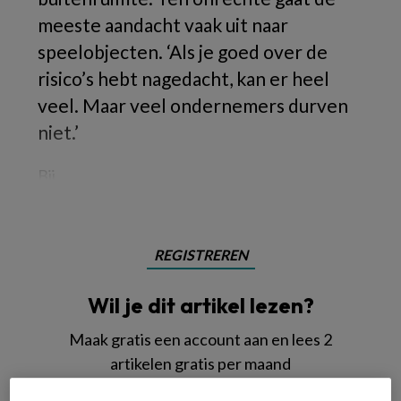
meeste aandacht vaak uit naar
speelobjecten. ‘Als je goed over de
risico’s hebt nagedacht, kan er heel
veel. Maar veel ondernemers durven
niet.’
Bij
REGISTREREN
Wil je dit artikel lezen?
Maak gratis een account aan en lees 2
artikelen gratis per maand