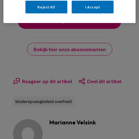
Reject All
I Accept
Bekijk hier onze abonnementen
Reageer op dit artikel
Deel dit artikel
kinderopvangbeleid overheid
Marianne Velsink