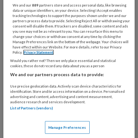
Bij
We and our
889
partners store and access personal data, like browsing
welke
data or unique identifiers, on your device. Selecting I Accept enables
tracking technologies to support the purposes shown under we and our
organisatie
partners process data to provide. Selecting Reject All or withdrawing your
werk
consent will disable them. If trackers are disabled, some content and ads
Untitled
Ontvang 2x per week de
je?
you see may not be as relevant to you. You can resurface this menu to
change your choices or withdraw consent at any time by clicking the
KinderopvangTotaal nieuwsbrief
Manage Preferences link on the bottom of the webpage. Your choices will
have effect within our Website. For more details, refer to our Privacy
Ontvang iedere zondag het
Policy.
Privacy Statement
Management Kinderopvang
Would you rather not? Then we only place essential and statistical
cookies, these do not record any data about you as a person
Weekoverzicht
We and our partners process data to provide:
Ja, ik geef toestemming voor e-mails
Use precise geolocation data. Actively scan device characteristics for
identification. Store and/or access information on a device. Personalised
van KinderopvangTotaal en
advertising and content, advertising and content measurement,
Springer Media B.V.
?
audience research and services development.
List of Partners (vendors)
Uw bovenstaande gegevens kunnen worden toegevoegd aan
uw profiel in overeenstemming met ons
privacy statement
.
Manage Preferences
?