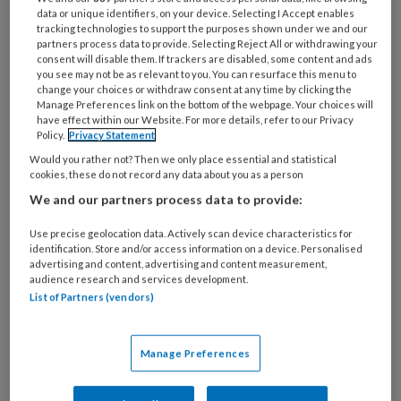
functie
*
data or unique identifiers, on your device. Selecting I Accept enables
tracking technologies to support the purposes shown under we and our
Bij
partners process data to provide. Selecting Reject All or withdrawing your
welke
consent will disable them. If trackers are disabled, some content and ads
you see may not be as relevant to you. You can resurface this menu to
organisatie
change your choices or withdraw consent at any time by clicking the
werk
Manage Preferences link on the bottom of the webpage. Your choices will
Untitled
Ontvang 2x per week de
je?
have effect within our Website. For more details, refer to our Privacy
Policy.
Privacy Statement
KinderopvangTotaal nieuwsbrief
Would you rather not? Then we only place essential and statistical
cookies, these do not record any data about you as a person
Ontvang iedere zondag het
We and our partners process data to provide:
Management Kinderopvang
Weekoverzicht
Use precise geolocation data. Actively scan device characteristics for
identification. Store and/or access information on a device. Personalised
advertising and content, advertising and content measurement,
Ja, ik geef toestemming voor e-mails
audience research and services development.
List of Partners (vendors)
van KinderopvangTotaal en
Springer Media B.V.
?
Manage Preferences
Uw bovenstaande gegevens kunnen worden toegevoegd aan