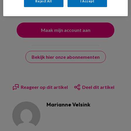
uw profiel in overeenstemming met ons
privacy statement
.
Reject All
I Accept
?
Bekijk hier onze abonnementen
Reageer op dit artikel
Deel dit artikel
Marianne Velsink