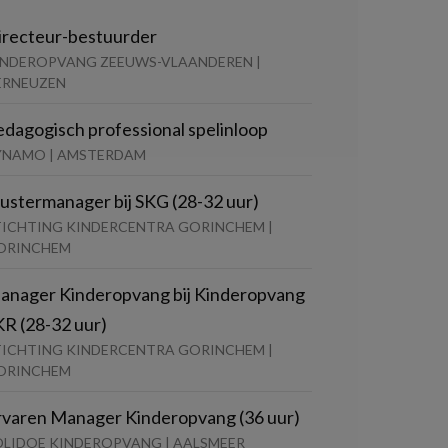
irecteur-bestuurder
INDEROPVANG ZEEUWS-VLAANDEREN |
ERNEUZEN
edagogisch professional spelinloop
YNAMO | AMSTERDAM
lustermanager bij SKG (28-32 uur)
TICHTING KINDERCENTRA GORINCHEM |
ORINCHEM
anager Kinderopvang bij Kinderopvang
KR (28-32 uur)
TICHTING KINDERCENTRA GORINCHEM |
ORINCHEM
rvaren Manager Kinderopvang (36 uur)
OLIDOE KINDEROPVANG | AALSMEER