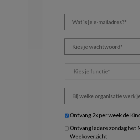
Wat
is
je
e-
Kies
mailadres?
je
*
*
wachtwoord*
*
Kies
je
functie
*
Bij
welke
organisatie
werk
Untitled
Ontvang 2x per week de Kin
je?
Ontvang iedere zondag het
Weekoverzicht