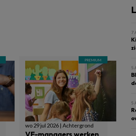
L
7
K
z
5
B
d
5
R
o
wo 29 jul 2026 | Achtergrond
VE-managers werken