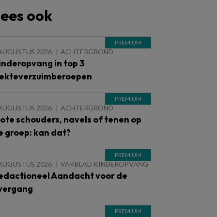
ees ook
 AUGUSTUS 2026
ACHTERGROND
inderopvang in top 3
iekteverzuimberoepen
 AUGUSTUS 2026
ACHTERGROND
lote schouders, navels of tenen op
e groep: kan dat?
 AUGUSTUS 2026
VAKBLAD KINDEROPVANG
edactioneel Aandacht voor de
vergang