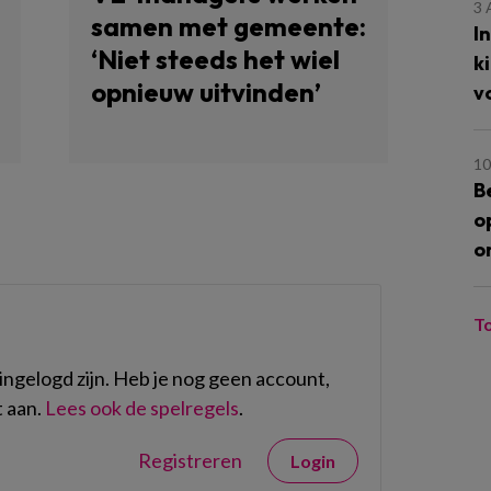
3
samen met gemeente:
I
‘Niet steeds het wiel
k
opnieuw uitvinden’
v
10
B
o
o
T
ngelogd zijn. Heb je nog geen account,
 aan.
Lees ook de spelregels
.
Registreren
Login