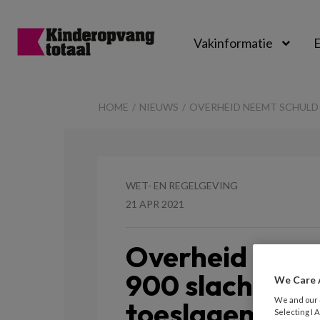
Vakinformatie
E
Kinderopvangtot
HOME
NIEUWS
OVERHEID NEEMT SCHULD 
WET- EN REGELGEVING
21 APR 2021
Overheid neem
900 slachtoffe
We Care 
We and our
toeslagenaffai
Selecting I