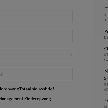
D
K
T
P
D
C
S
G
M
S
S
deropvangTotaal nieuwsbrief
G
 Management Kinderopvang
E
S