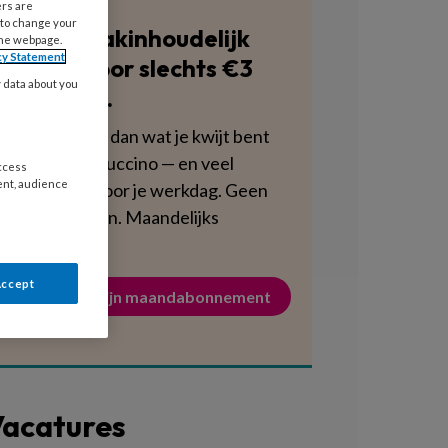
ers are
 to change your
Blijf vakinhoudelijk
the webpage.
cy Statement
scherp voor slechts €3
y data about you
per week.
Dat is minder dan wat je kwijt bent
aan een cappuccino — en veel
access
ent, audience
voedzamer voor je werkdag. Geen
verplichtingen. Maandelijks
opzegbaar.
Accept
Activeer mijn maandabonnement
acatures