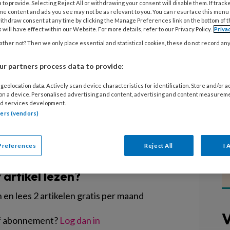
 to provide. Selecting Reject All or withdrawing your consent will disable them. If track
me content and ads you see may not be as relevant to you. You can resurface this menu
ithdraw consent at any time by clicking the Manage Preferences link on the bottom of 
overnemen van een groep ouders die
 will have effect within our Website. For more details, refer to our Privacy Policy.
Priva
ire. Het gaat om ongeveer 900 ouders die in
ther not? Then we only place essential and statistical cookies, these do not record an
hun huisbaas of het energiebedrijf en die
egeld kunnen kwijtraken.
r partners process data to provide:
geolocation data. Actively scan device characteristics for identification. Store and/or 
 on a device. Personalised advertising and content, advertising and content measurem
d services development.
tners (vendors)
EGISTREREN
Preferences
Reject All
I 
t artikel lezen?
en lees 2 artikelen gratis per maand
V
of abonnement?
Log dan in