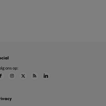
ocial
lg ons op:
rivacy