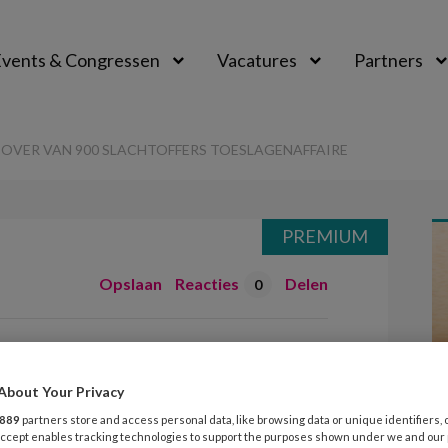
vents & Congressen
Vacatures
Partners
aal
OVER VAN 900 SLACHTOFFERS TOESLAGENAFFAIRE
PREMIUM
Opslaan
Reacties
Delen
0
t schuld over van
rs
About Your Privacy
889
partners store and access personal data, like browsing data or unique identifiers, 
re
 Accept enables tracking technologies to support the purposes shown under we and our