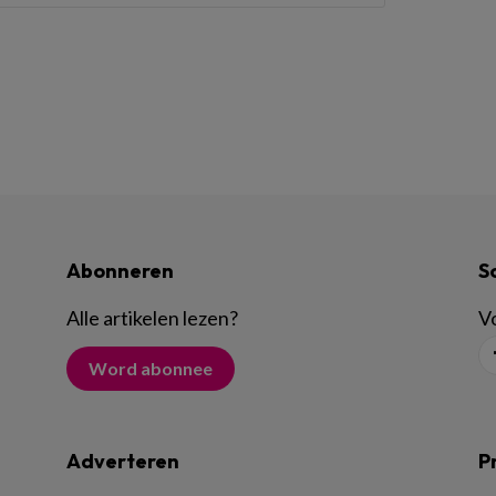
Abonneren
S
Alle artikelen lezen
?
Vo
Word abonnee
Adverteren
P