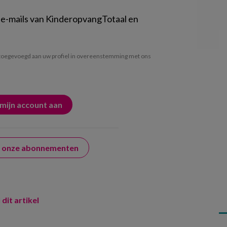
 e-mails van KinderopvangTotaal en
oegevoegd aan uw profiel in overeenstemming met ons
er onze abonnementen
 dit artikel