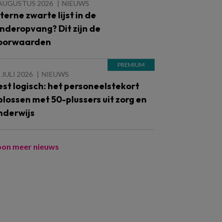
 AUGUSTUS 2026
NIEUWS
nterne zwarte lijst in de
inderopvang? Dit zijn de
oorwaarden
 JULI 2026
NIEUWS
est logisch: het personeelstekort
plossen met 50-plussers uit zorg en
nderwijs
oon meer nieuws