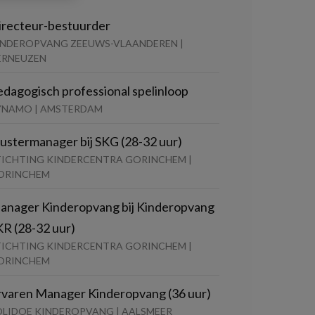
irecteur-bestuurder
INDEROPVANG ZEEUWS-VLAANDEREN |
ERNEUZEN
edagogisch professional spelinloop
YNAMO | AMSTERDAM
lustermanager bij SKG (28-32 uur)
TICHTING KINDERCENTRA GORINCHEM |
ORINCHEM
anager Kinderopvang bij Kinderopvang
KR (28-32 uur)
TICHTING KINDERCENTRA GORINCHEM |
ORINCHEM
rvaren Manager Kinderopvang (36 uur)
OLIDOE KINDEROPVANG | AALSMEER