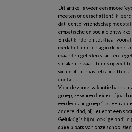
Dit artikel is weer een mooie ‘e
moeten onderschatten! Ik leerde 
dat ‘echte’ vriendschap meestal 
empatische en sociale ontwikkeli
En dat kinderen tot 4 jaar vooral
merk het iedere dag in de voorsc
maanden geleden startten tegelijk
spraken, elkaar steeds opzochten
willen altijd naast elkaar zitten e
contact.
Voor de zomervakantie hadden 
groep, ze waren beiden bijna 4 
eerder naar groep 1 op een ander
andere kind, hij liet echt een so
Gelukkig is hij nu ook ‘geland’ in
speelplaats van onze school zi