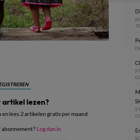
D
K
T
P
D
C
S
G
EGISTREREN
M
t artikel lezen?
S
S
en lees 2 artikelen gratis per maand
G
of abonnement?
Log dan in
E
S