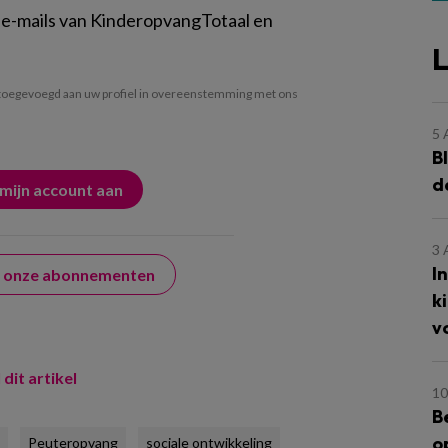
 e-mails van KinderopvangTotaal en
L
oegevoegd aan uw profiel in overeenstemming met ons
5
B
d
3
I
er onze abonnementen
k
v
 dit artikel
10
B
o
Peuteropvang
sociale ontwikkeling