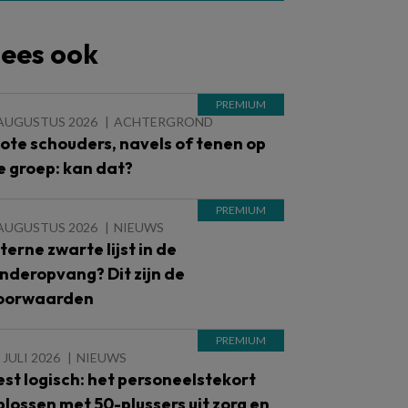
ees ook
 AUGUSTUS 2026
ACHTERGROND
lote schouders, navels of tenen op
e groep: kan dat?
 AUGUSTUS 2026
NIEUWS
nterne zwarte lijst in de
inderopvang? Dit zijn de
oorwaarden
 JULI 2026
NIEUWS
est logisch: het personeelstekort
plossen met 50-plussers uit zorg en