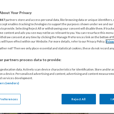
ap denken we vaak aan wat oudere
ar ook heel jonge kinderen kunnen
About Your Privacy
 zegt pedagoog Saskia van Schaik van
887
partners store and access personal data, like browsing data or unique identifiers, 
or vriendschap hoef je niet echt met
 Accept enables tracking technologies to support the purposes shown under we and our
 to provide. Selecting Reject All or withdrawing your consent will disable them. If track
me content and ads you see may not be as relevant to you. You can resurface this menu
ithdraw consent at any time by clicking the Manage Preferences link on the bottom of 
 will have effect within our Website. For more details, refer to our Privacy Policy.
Priva
ther not? Then we only place essential and statistical cookies, these do not record an
r partners process data to provide:
geolocation data. Actively scan device characteristics for identification. Store and/or 
 on a device. Personalised advertising and content, advertising and content measurem
d services development.
tners (vendors)
Preferences
Reject All
I 
V