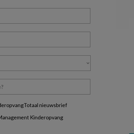
deropvangTotaal nieuwsbrief
 Management Kinderopvang