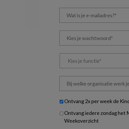
Wat
is
je
e-
Kies
mailadres?
je
*
*
wachtwoord*
*
Kies
je
functie
*
Bij
welke
organisatie
werk
Untitled
Ontvang 2x per week de Kin
je?
Ontvang iedere zondag het
Weekoverzicht