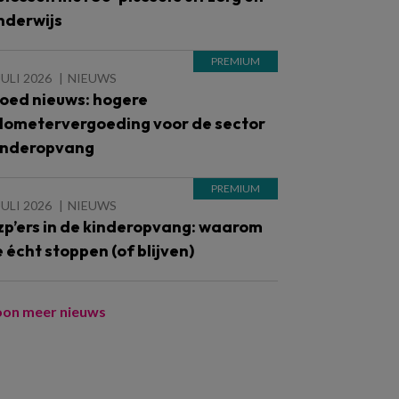
nderwijs
JULI 2026
NIEUWS
oed nieuws: hogere
ilometervergoeding voor de sector
inderopvang
JULI 2026
NIEUWS
zp’ers in de kinderopvang: waarom
e écht stoppen (of blijven)
oon meer nieuws