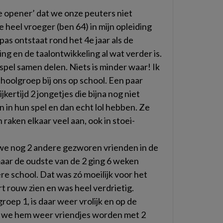
ye opener’ dat we onze peuters niet
heel vroeger (ben 64) in mijn opleiding
pas ontstaat rond het 4e jaar als de
ng en de taalontwikkeling al wat verder is.
 spel samen delen. Niets is minder waar! Ik
hoolgroep bij ons op school. Een paar
ertijd 2 jongetjes die bijna nog niet
 in hun spel en dan echt lol hebben. Ze
n raken elkaar veel aan, ook in stoei-
we nog 2 andere gezworen vrienden in de
maar de oudste van de 2 ging 6 weken
e school. Dat was zó moeilijk voor het
ort rouw zien en was heel verdrietig.
 groep 1, is daar weer vrolijk en op de
en we hem weer vriendjes worden met 2