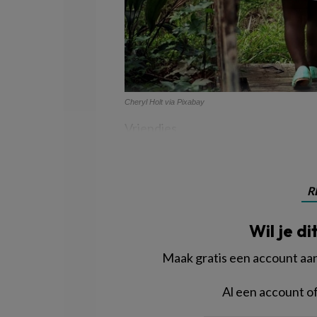
Cheryl Holt via Pixabay
Vriendjes
R
Wil je di
Maak gratis een account aan 
Al een account 