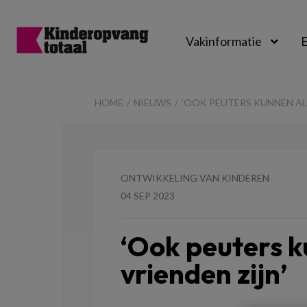
Vakinformatie
E
Kinderopvangtot
HOME
NIEUWS
‘OOK PEUTERS KUNNEN AL 
ONTWIKKELING VAN KINDEREN
04 SEP 2023
‘Ook peuters k
vrienden zijn’