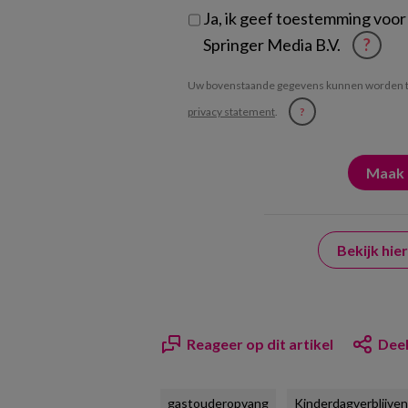
Ja, ik geef toestemming voor
Springer Media B.V.
?
Uw bovenstaande gegevens kunnen worden t
privacy statement
.
?
Bekijk hi
Reageer op dit artikel
Deel
gastouderopvang
Kinderdagverblijven