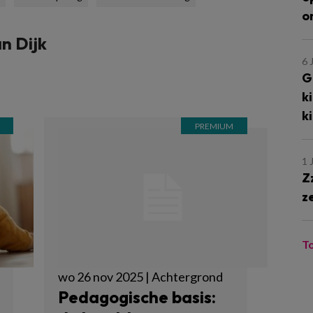
o
n Dijk
6 
G
k
k
1 
Z
z
T
wo 26 nov 2025 | Achtergrond
Pedagogische basis: