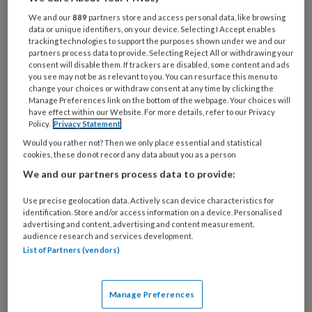
mailadres?
je
We and our
889
partners store and access personal data, like browsing
*
*
wachtwoord*
*
data or unique identifiers, on your device. Selecting I Accept enables
tracking technologies to support the purposes shown under we and our
Kies
partners process data to provide. Selecting Reject All or withdrawing your
consent will disable them. If trackers are disabled, some content and ads
je
you see may not be as relevant to you. You can resurface this menu to
functie
*
change your choices or withdraw consent at any time by clicking the
Manage Preferences link on the bottom of the webpage. Your choices will
Bij
have effect within our Website. For more details, refer to our Privacy
welke
Policy.
Privacy Statement
organisatie
Would you rather not? Then we only place essential and statistical
werk
cookies, these do not record any data about you as a person
Untitled
Ontvang 2x per week de
je?
We and our partners process data to provide:
KinderopvangTotaal nieuwsbrief
Use precise geolocation data. Actively scan device characteristics for
identification. Store and/or access information on a device. Personalised
Ontvang iedere zondag het
advertising and content, advertising and content measurement,
audience research and services development.
Management Kinderopvang
List of Partners (vendors)
Weekoverzicht
Ja, ik geef toestemming voor e-mails
Manage Preferences