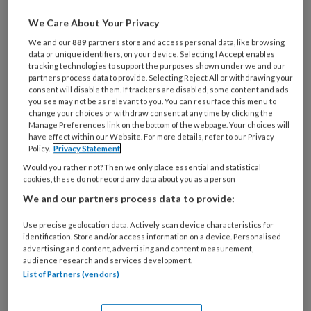
artikelen gratis per maand
We Care About Your Privacy
We and our
889
partners store and access personal data, like browsing
Al een account of abonnement?
Log dan in
data or unique identifiers, on your device. Selecting I Accept enables
tracking technologies to support the purposes shown under we and our
partners process data to provide. Selecting Reject All or withdrawing your
Wat
consent will disable them. If trackers are disabled, some content and ads
is
you see may not be as relevant to you. You can resurface this menu to
change your choices or withdraw consent at any time by clicking the
je
Manage Preferences link on the bottom of the webpage. Your choices will
e-
have effect within our Website. For more details, refer to our Privacy
Kies
Policy.
Privacy Statement
mailadres?
je
*
*
Would you rather not? Then we only place essential and statistical
wachtwoord*
*
cookies, these do not record any data about you as a person
Kies
We and our partners process data to provide:
je
Use precise geolocation data. Actively scan device characteristics for
functie
*
identification. Store and/or access information on a device. Personalised
advertising and content, advertising and content measurement,
Bij
audience research and services development.
welke
List of Partners (vendors)
organisatie
werk
Untitled