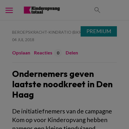
PREMIUM
BEROEPSKRACHT-KINDRATIO (BKR)
04 JUL 2018
Opslaan
Reacties
Delen
0
Ondernemers geven
laatste noodkreet in Den
Haag
De initiatiefnemers van de campagne
Kom op voor Kinderopvang hebben
namens een kleine tienduizend