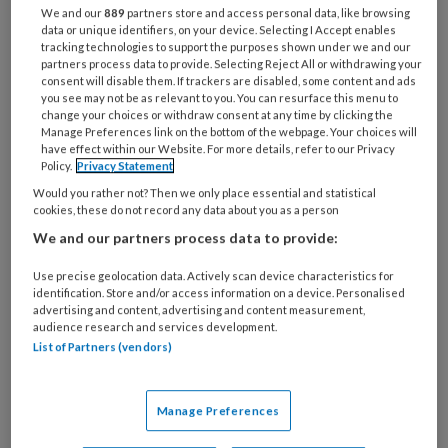
Bij
We and our
889
partners store and access personal data, like browsing
welke
data or unique identifiers, on your device. Selecting I Accept enables
tracking technologies to support the purposes shown under we and our
organisatie
partners process data to provide. Selecting Reject All or withdrawing your
werk
consent will disable them. If trackers are disabled, some content and ads
Untitled
Ontvang 2x per week de
je?
you see may not be as relevant to you. You can resurface this menu to
change your choices or withdraw consent at any time by clicking the
KinderopvangTotaal nieuwsbrief
Manage Preferences link on the bottom of the webpage. Your choices will
have effect within our Website. For more details, refer to our Privacy
Policy.
Privacy Statement
Ontvang iedere zondag het
Would you rather not? Then we only place essential and statistical
Management Kinderopvang
cookies, these do not record any data about you as a person
Weekoverzicht
We and our partners process data to provide:
Ja, ik geef toestemming voor e-mails
Use precise geolocation data. Actively scan device characteristics for
identification. Store and/or access information on a device. Personalised
van KinderopvangTotaal en
advertising and content, advertising and content measurement,
audience research and services development.
Springer Media B.V.
?
List of Partners (vendors)
Uw bovenstaande gegevens kunnen worden toegevoegd aan
Manage Preferences
uw profiel in overeenstemming met ons
privacy statement
.
?