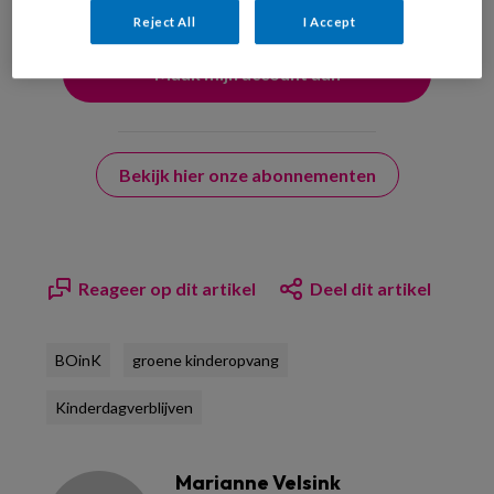
Reject All
I Accept
Bekijk hier onze abonnementen
Reageer op dit artikel
Deel dit artikel
BOinK
groene kinderopvang
Kinderdagverblijven
Marianne Velsink